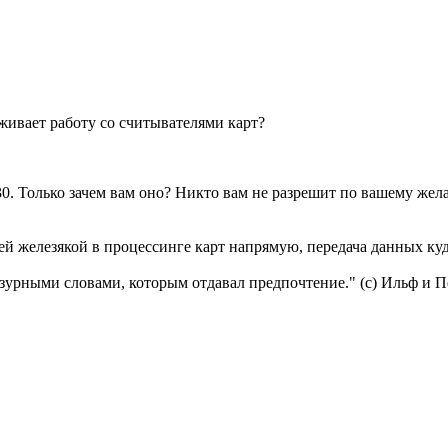
живает работу со считывателями карт?
. Только зачем вам оно? Никто вам не разрешит по вашему жел
 железякой в процессинге карт напрямую, передача данных куда
урными словами, которым отдавал предпочтение." (с) Ильф и П