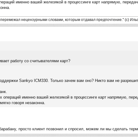
ераций именно вашей железякой в процессинге карт напрямую, передача
конна.
перемежал нецензурными словами, которым отдавал предпочтение." (с) Иль
ивает работу со считывателями карт?
оддержки Sankyo ICM330. Только зачем вам оно? Никто вам не разреши
анк.
 операций именно вашей железякой в процессинге карт напрямую, перед
мягко говоря незаконна.
о барабану, просто клиент позвонил и спросил, можем ли мы сделать тер