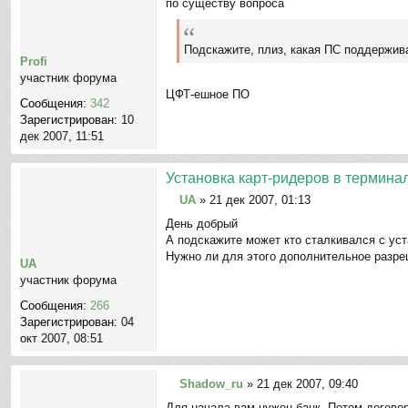
по существу вопроса
о
о
б
Подскажите, плиз, какая ПС поддержив
щ
Profi
е
участник форума
н
ЦФТ-ешное ПО
Сообщения:
342
и
Зарегистрирован:
10
е
дек 2007, 11:51
Установка карт-ридеров в термина
UA
»
21 дек 2007, 01:13
С
День добрый
о
А подскажите может кто сталкивался с уст
о
Нужно ли для этого дополнительное разреш
б
UA
щ
участник форума
е
Сообщения:
266
н
Зарегистрирован:
04
и
окт 2007, 08:51
е
Shadow_ru
»
21 дек 2007, 09:40
С
Для начала вам нужен банк. Потом договор