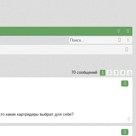
С
хо
ег
д
ис
тр
ац
70 сообщений
1
2
3
4
ия
Цитата
кто какие картридеры выбрал для себя?
ер
ну
Цитата