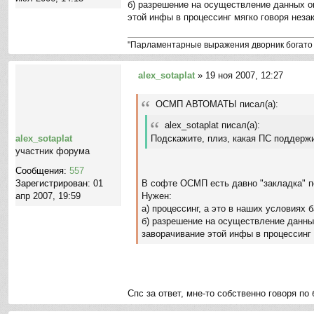
б) разрешение на осуществление данных оп
этой инфы в процессинг мягко говоря неза
"Парламентарные выражения дворник богато 
alex_sotaplat
»
19 ноя 2007, 12:27
С
о
ОСМП АВТОМАТЫ писал(а):
о
б
alex_sotaplat писал(а):
щ
Подскажите, плиз, какая ПС поддерж
alex_sotaplat
е
участник форума
н
Сообщения:
557
и
В софте ОСМП есть давно "закладка" п
Зарегистрирован:
01
е
Нужен:
апр 2007, 19:59
а) процессинг, а это в наших условиях б
б) разрешение на осуществление данных
заворачивание этой инфы в процессинг 
Спс за ответ, мне-то собственно говоря п