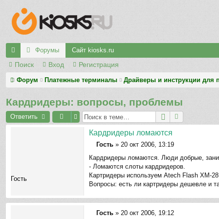
Форумы
Сайт kiosks.ru
Поиск
Вход
Регистрация
с
ы
Форум
Платежные терминалы
Драйверы и инструкции для 
лк
Кардридеры: вопросы, проблемы
и
Ответить
Кардридеры ломаются
Гость
»
20 окт 2006, 13:19
С
Кардридеры ломаются. Люди добрые, зани
о
- Ломаются слоты кардридеров.
о
Картридеры используем Atech Flash XM-28U
б
Гость
Вопросы: есть ли картридеры дешевле и т
щ
е
н
и
Гость
»
20 окт 2006, 19:12