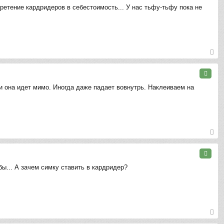
ть
ретение кардридеров в себестоимость... У нас тьфу-тьфу пока не
ся
к
на
ча
л
у
ер
ну
Цитата
ть
 и она идет мимо. Иногда даже падает вовнутрь. Наклеиваем на
ся
к
на
ча
л
у
ер
ну
Цитата
ть
бы... А зачем симку ставить в кардридер?
ся
к
на
ча
л
у
ер