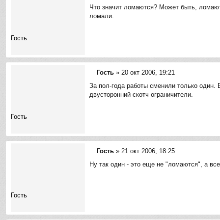
С
е
Что значит ломаются? Может быть, ломают?
о
ломали.
о
б
щ
Гость
е
н
и
е
Гость
»
20 окт 2006, 19:21
С
За пол-года работы сменили только один. 
о
двусторонний скотч ограничители.
о
б
щ
Гость
е
н
и
е
Гость
»
21 окт 2006, 18:25
С
Ну так один - это еще не "ломаются", а вс
о
о
б
щ
Гость
е
н
и