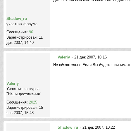
о
о
б
щ
Shadow_ru
е
участник форума
н
Сообщения:
96
и
Зарегистрирован:
11
е
дек 2007, 14:40
Valeriy
»
21 дек 2007, 10:16
С
Не обязательно.Если Вы будете принимать
о
о
б
щ
Valeriy
е
Участник конкурса
н
"Наши достижения"
и
Сообщения:
2025
е
Зарегистрирован:
15
янв 2007, 15:48
Shadow_ru
»
21 дек 2007, 10:22