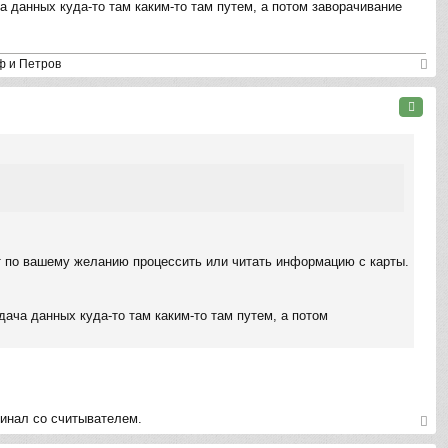
 данных куда-то там каким-то там путем, а потом заворачивание
ф и Петров
ер
ну
Цитата
ть
ся
к
на
ча
л
у
т по вашему желанию процессить или читать информацию с карты.
ача данных куда-то там каким-то там путем, а потом
минал со считывателем.
ер