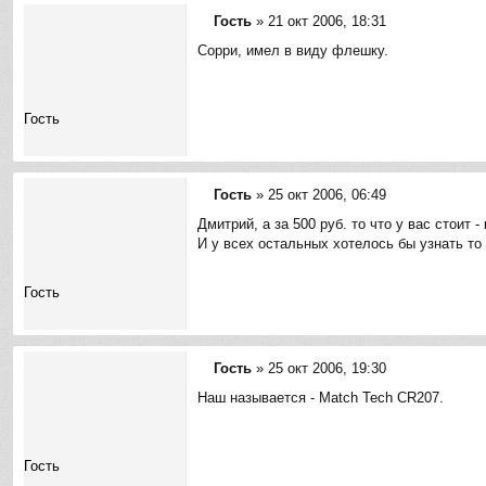
е
Гость
»
21 окт 2006, 18:31
С
Сорри, имел в виду флешку.
о
о
б
щ
Гость
е
н
и
е
Гость
»
25 окт 2006, 06:49
С
Дмитрий, а за 500 руб. то что у вас стоит 
о
И у всех остальных хотелось бы узнать то
о
б
щ
Гость
е
н
и
е
Гость
»
25 окт 2006, 19:30
С
Наш называется - Match Tech CR207.
о
о
б
щ
Гость
е