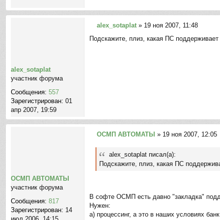
н
и
е
alex_sotaplat
»
19 ноя 2007, 11:48
С
Подскажите, плиз, какая ПС поддерживает
о
о
б
щ
alex_sotaplat
е
участник форума
н
Сообщения:
557
и
Зарегистрирован:
01
е
апр 2007, 19:59
ОСМП АВТОМАТЫ
»
19 ноя 2007, 12:05
С
о
alex_sotaplat писал(а):
о
Подскажите, плиз, какая ПС поддержив
б
щ
ОСМП АВТОМАТЫ
е
участник форума
н
В софте ОСМП есть давно "закладка" подд
Сообщения:
817
и
Нужен:
Зарегистрирован:
14
е
а) процессинг, а это в наших условиях банк
июл 2006, 14:15