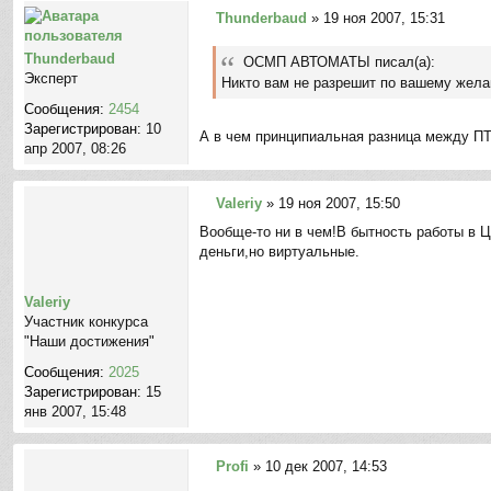
Thunderbaud
»
19 ноя 2007, 15:31
С
о
Thunderbaud
ОСМП АВТОМАТЫ писал(а):
о
Эксперт
Никто вам не разрешит по вашему жела
б
Сообщения:
2454
щ
Зарегистрирован:
10
е
А в чем принципиальная разница между ПТ
апр 2007, 08:26
н
и
е
Valeriy
»
19 ноя 2007, 15:50
С
Вообще-то ни в чем!В бытность работы в 
о
деньги,но виртуальные.
о
б
щ
Valeriy
е
Участник конкурса
н
"Наши достижения"
и
Сообщения:
2025
е
Зарегистрирован:
15
янв 2007, 15:48
Profi
»
10 дек 2007, 14:53
С