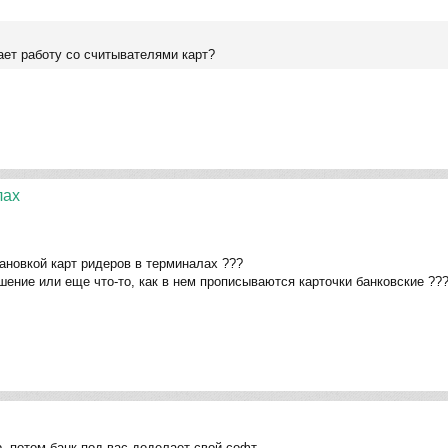
ает работу со считывателями карт?
лах
ановкой карт ридеров в терминалах ???
ение или еще что-то, как в нем прописываются карточки банковские ??
, потом банк под вас доделает свой софт.