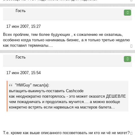
е
ер
Гость
ну
Цита
ть
ся
17 июн 2007, 15:27
к
С
на
Всех проблем, тем более будующих , к сожалению не охватишь,
о
ча
особенно когда только начинаешь бизнес, а я только третью неделю
о
л
как поставил терминалы....
б
у
щ
ер
Гость
е
ну
Цита
н
ть
и
ся
17 июн 2007, 15:54
е
к
С
на
о
ча
"HWGuy" писал(а):
о
л
вытащить-выкинуть-поставить Cashcode
б
у
как неоднократно повторялось - это может оказатся ДЕШЕВЛЕ
щ
чем пожадничать и продолжать мучится.... а можно вообще
е
конкретно встрять если нарвешься на мастеров балета...
н
и
е
Т.е. кроме как выше описанного посоветовать ни кто ни чё не могет?