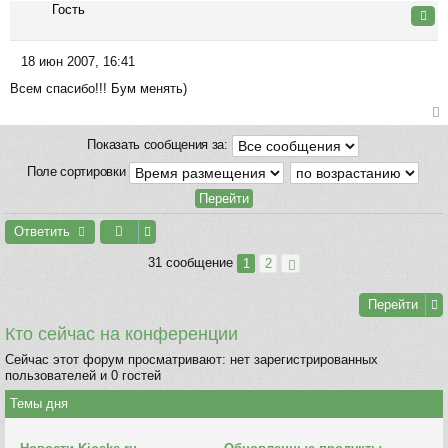
Гость
ну
Цита
ть
ся
18 июн 2007, 16:41
к
С
на
Всем спасибо!!! Бум менять)
о
ча
о
л
б
ер
у
Показать сообщения за:
щ
ну
е
ть
Поле сортировки
н
ся
и
к
е
на
Ответить
ча
л
31 сообщение
1
2
у
Перейти
Кто сейчас на конференции
Сейчас этот форум просматривают: нет зарегистрированных
пользователей и 0 гостей
Темы дня