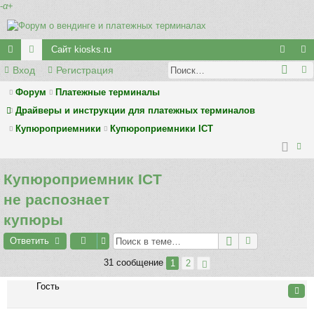
-
α
+
Сайт kiosks.ru
Вход
Регистрация
с
ор
хо
ег
ы
у
д
ис
Форум
Платежные терминалы
Драйверы и инструкции для платежных терминалов
лк
м
тр
Купюроприемники
Купюроприемники ICT
и
ы
ац
ия
ои
Купюроприемник ICT
ск
не распознает
купюры
Ответить
31 сообщение
1
2
Гость
Цита