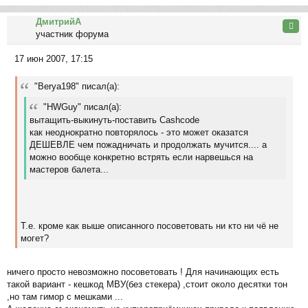
ер
ДмитрийА
ну
Цита
участник форума
ть
ся
17 июн 2007, 17:15
к
С
на
о
ча
"Berya198" писал(а):
о
л
б
"HWGuy" писал(а):
у
щ
вытащить-выкинуть-поставить Cashcode
е
как неоднократно повторялось - это может оказатся
н
ДЕШЕВЛЕ чем пожадничать и продолжать мучится.... а
и
можно вообще конкретно встрять если нарвешься на
е
мастеров балета...
Т.е. кроме как выше описанного посоветовать ни кто ни чё не
могет?
ничего просто невозможно посоветовать ! Для начинающих есть
такой вариант - кешкод МВУ(без стекера) ,стоит около десятки тон
,но там гимор с мешками ...