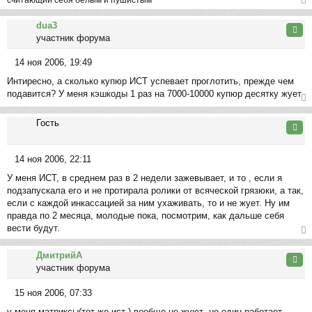
ер
dua3
ну
Цита
участник форума
ть
ся
14 ноя 2006, 19:49
к
С
на
Интиресно, а сколько купюр ИСТ успевает проглотить, прежде чем
о
ча
подавится? У меня кэшкоды 1 раз на 7000-10000 купюр десятку жует
о
л
б
ер
у
щ
Гость
ну
Цита
е
ть
н
ся
14 ноя 2006, 22:11
и
к
С
е
на
У меня ИСТ, в среднем раз в 2 недели зажевывает, и то , если я
о
ча
подзапускала его и не протирала ролики от всяческой грязюки, а так,
о
л
если с каждой инкассацией за ним ухаживать, то и не жует. Ну им
б
у
правда по 2 месяца, молодые пока, посмотрим, как дальше себя
щ
вести будут.
е
н
ер
ДмитрийА
и
ну
Цита
участник форума
е
ть
ся
15 ноя 2006, 07:33
к
С
на
у меня матриксы(тот же ист ) вообще не жуют ,но один работает