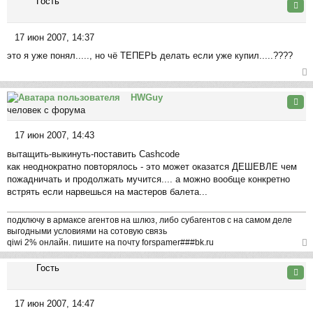
Гость
е
ну
Цита
ть
ся
17 июн 2007, 14:37
к
С
на
это я уже понял....., но чё ТЕПЕРЬ делать если уже купил.....????
о
ча
о
л
б
ер
у
щ
HWGuy
ну
Цита
е
человек с форума
ть
н
ся
и
17 июн 2007, 14:43
к
С
е
на
вытащить-выкинуть-поставить Cashcode
о
ча
как неоднократно повторялось - это может оказатся ДЕШЕВЛЕ чем
о
л
пожадничать и продолжать мучится.... а можно вообще конкретно
б
у
встрять если нарвешься на мастеров балета...
щ
е
н
подключу в армаксе агентов на шлюз, либо субагентов с на самом деле
выгодными условиями на сотовую связь
и
qiwi 2% онлайн. пишите на почту forspamer###bk.ru
е
ер
Гость
ну
Цита
ть
ся
17 июн 2007, 14:47
к
С