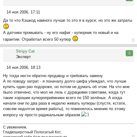
ть
ся
14 ноя 2006, 17:11
к
С
на
Да то что Кэшкод намного лучше то это я в курсе, но это же затраты
о
ча
о
л
А датчики промывать - ну его нафиг - купюрник то новый и на
б
у
щ
гарантии. Отработал всего 50 купюр
е
ер
н
Stripy Cat
ну
Цита
и
Эксперт
ть
е
ся
14 ноя 2006, 18:13
к
С
на
Ну тогда нести обратно продавцу и требовать замену.
о
ча
А по поводу затрат - я поначалу долго шефа убеждал, что лучше
о
л
купить один раз подороже, но потом не думать об этом. На что мне
б
у
было отвечено, что мол не лезь с дурацкими советами, когда тут
щ
такие хорошие купюроприёмники всего по 150 зелёных. А когда
е
начали они по два раза в неделю жевать купюры (спустя, кстати,
н
совсем недолгое время работы), то поменялось мнение по этому
и
вопросу ну просто радикальным образом
.
е
С уважением,
Гладкошерстный Полосатый Кот,
считающий себя белым и пушистым