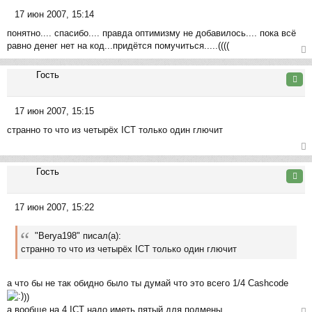
ся
17 июн 2007, 15:14
к
С
на
понятно.... спасибо.... правда оптимизму не добавилось.... пока всё
о
ча
равно денег нет на код...придётся помучиться.....((((
о
л
б
ер
у
щ
Гость
ну
Цита
е
ть
н
ся
17 июн 2007, 15:15
и
к
С
е
на
странно то что из четырёх ICT только один глючит
о
ча
о
л
б
ер
у
щ
Гость
ну
Цита
е
ть
н
ся
17 июн 2007, 15:22
и
к
С
е
на
о
ча
"Berya198" писал(а):
о
л
странно то что из четырёх ICT только один глючит
б
у
щ
е
а что бы не так обидно было ты думай что это всего 1/4 Cashcode
н
))
и
а вообще на 4 ICT надо иметь пятый для подмены.