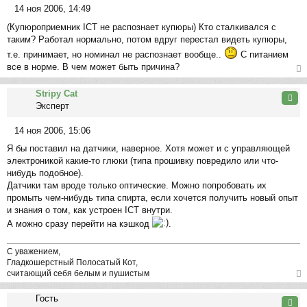
14 ноя 2006, 14:49
С
(Купюроприемник ICT не распознает купюры) Кто сталкивался с
о
таким? Работал нормально, потом вдруг перестал видеть купюры,
о
т.е. принимает, но номинал не распознает вообще..
С питанием
б
все в норме. В чем может быть причина?
щ
е
ер
н
Stripy Cat
ну
Цита
и
Эксперт
ть
е
ся
14 ноя 2006, 15:06
к
С
на
Я бы поставил на датчики, наверное. Хотя может и с управляющей
о
ча
электроникой какие-то глюки (типа прошивку повредило или что-
о
л
нибудь подобное).
б
у
Датчики там вроде только оптические. Можно попробовать их
щ
промыть чем-нибудь типа спирта, если хочется получить новый опыт
е
и знания о том, как устроен ICT внутри.
н
А можно сразу перейти на кэшкод
.
и
е
С уважением,
Гладкошерстный Полосатый Кот,
считающий себя белым и пушистым
ер
Гость
ну
Цита