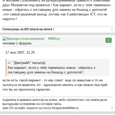
А желание съэкономить на купюроприёмниках привело к появлению
двух Матриксов под кроватью ! Как вариант ,если у тебя терминалы
новые - обратись к поставщику для замены на Кешкод с доплатой
,это самый разумный выход ,потому как 4 работающих ICT, это не
надолго !
Голосуешь за ЕР, плати на почте !
ер
HWGuy
ну
Цита
человек с форума
ть
ся
17 июн 2007, 21:25
к
С
на
о
ча
"ДмитрийА" писал(а):
о
л
Как вариант ,если у тебя терминалы новые - обратись к
б
у
поставщику для замены на Кешкод с доплатой !
щ
е
если есть такой вариант - то как совет: еще по манулам и тп не
н
пытаться исправлять ict - однозначно менять и как можно быстрей
и
что бы не пролетела гарантия....
е
подключу в армаксе агентов на шлюз, либо субагентов с на самом деле
выгодными условиями на сотовую связь
qiwi 2% онлайн. пишите на почту forspamer###bk.ru
ер