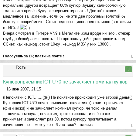
о
ча
нормально ,другой возращает 80% купюр ,бумагу калибролочную
о
л
только что привёз буду эксперементировать ! Достаёт также
б
у
медленное зачисление , если бы не эти две проблемы золотой бы
щ
был купюроприёмник ! Стоит недорого ,исполнен отлично (в отличии
е
от ИСта!
)
н
Вчера смотрел в Питере VN9 в Мегалите ,сам вроде ничего , стекер
и
груб до безобразия - жесть ! По протоколу ,обещали прошить под
е
ССнет, как кешкод ,стоит 10-ку ,кешкод МВУ у них 13000 .
Голосуешь за ЕР, плати на почте !
ер
Гость
ну
Цита
ть
ся
Купюроприемник ICT U70 не зачисляет номинал купюр
к
16 июн 2007, 21:15
на
С
ча
(Непонятки с ICT.......((((() Не понятное происходит уже второй день(((
о
л
Купюрник ICT U70 хочет принимает (зачисляет) хочет принимает
о
у
(физически) и не зачисляет номинал купюр, чё токо не делал
б
....почитал мануал, почистил, тротестировал, и всё то же.....
щ
принимает и зачисляет раз 30, потом купюру проглатывает а
е
зачисление не....мож у кого было тако?...плиииз
н
и
ер