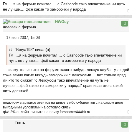
на
Гм ....я на форуме почитал.... с Cashcode тако впечатление ни чуть
о
ча
не лучше.....фсё какие то заморочки у народа
о
л
б
ер
у
щ
HWGuy
ну
Цита
е
человек с форума
ть
н
ся
и
17 июн 2007, 15:08
к
С
е
на
о
ча
"Berya198" писал(а):
о
л
Гм ....я на форуме почитал.... с Cashcode тако впечатление ни
б
у
чуть не лучше.....фсё какие то заморочки у народа
щ
е
... скажу только что на форуме какого нибудь лексус клуба - у людей
н
тоже вечно какие нибудь заморочки с лексусами.... вот только вряд
и
ли кто то скажет "с Лексусом тако впечатление ни чуть не
е
лучше.....фсё какие то заморочки у народа" сравнивая его с какой
нить десяткой...
подключу в армаксе агентов на шлюз, либо субагентов с на самом деле
выгодными условиями на сотовую связь
qiwi 2% онлайн. пишите на почту forspamer###bk.ru
ер
Гость
ну
Цита
ть