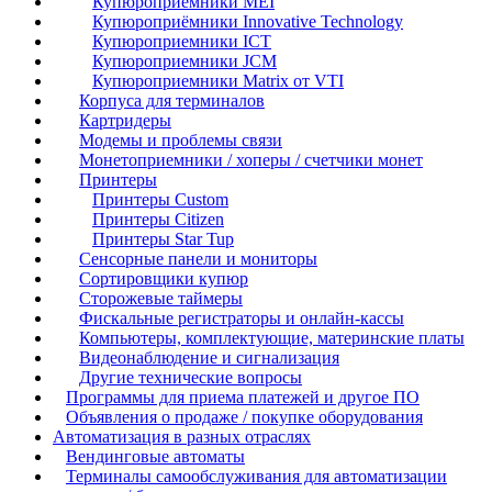
Купюроприемники MEI
Купюроприёмники Innovative Technology
Купюроприемники ICT
Купюроприемники JCM
Купюроприемники Matrix от VTI
Корпуса для терминалов
Картридеры
Модемы и проблемы связи
Монетоприемники / хоперы / счетчики монет
Принтеры
Принтеры Custom
Принтеры Citizen
Принтеры Star Tup
Сенсорные панели и мониторы
Сортировщики купюр
Сторожевые таймеры
Фискальные регистраторы и онлайн-кассы
Компьютеры, комплектующие, материнские платы
Видеонаблюдение и сигнализация
Другие технические вопросы
Программы для приема платежей и другое ПО
Объявления о продаже / покупке оборудования
Автоматизация в разных отраслях
Вендинговые автоматы
Терминалы самообслуживания для автоматизации