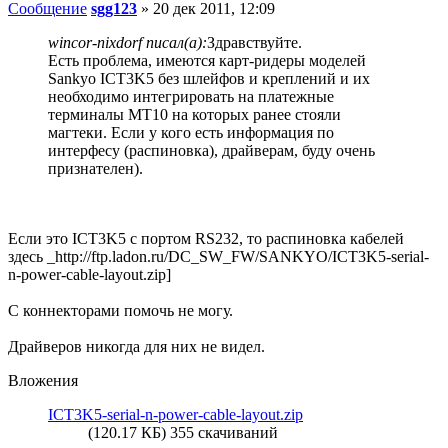
Сообщение
sgg123
»
20 дек 2011, 12:09
wincor-nixdorf писал(а):
Здравствуйте.
Есть проблема, имеются карт-ридеры моделей
Sankyo ICT3K5 без шлейфов и креплений и их
необходимо интегрировать на платежные
терминалы MT10 на которых ранее стояли
магтеки. Если у кого есть информация по
интерфесу (распиновка), драйверам, буду очень
признателен).
Если это ICT3K5 с портом RS232, то распиновка кабелей
здесь _http://ftp.ladon.ru/DC_SW_FW/SANKYO/ICT3K5-serial-
n-power-cable-layout.zip]
С коннекторами помочь не могу.
Драйверов никогда для них не видел.
Вложения
ICT3K5-serial-n-power-cable-layout.zip
(120.17 КБ) 355 скачиваний