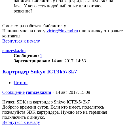
написать библиотеку под карт-ридер sankyo 3k7 на
Java. У кого есть подобный опыт или готовое
решение?
Сможем разработать библиотеку
Напиши мне на почту
victor@invend.ru
или в личку отправьте
контакты
Вернуться к началу
ramzeskazim
Сообщения:
1
Зарегистрирован:
14 авг 2017, 14:53
Картридер Snkyo ICT3k5\ 3k7
Цитата
Сообщение
ramzeskazim
»
14 авг 2017, 15:09
Нужен SDK на картридер Snkyo ICT3k5\ 3k7
Доброго времени суток. Если кто имеет, поделитесь
пожалуйста SDK картридера. Нужно его на терминал
подключить с линукс.
Вернуться к началу