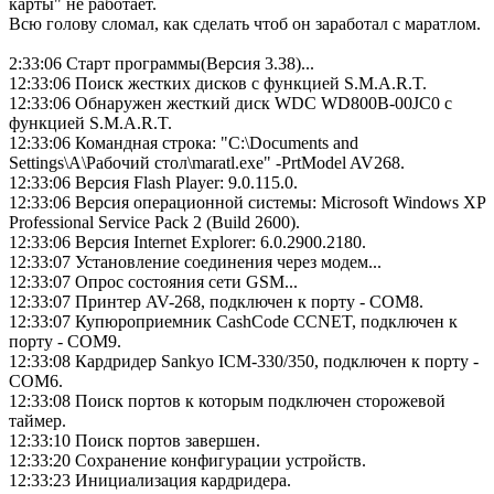
карты" не работает.
Всю голову сломал, как сделать чтоб он заработал с маратлом.
2:33:06 Cтарт программы(Версия 3.38)...
12:33:06 Поиск жестких дисков с функцией S.M.A.R.T.
12:33:06 Обнаружен жесткий диск WDC WD800B-00JC0 с
функцией S.M.A.R.T.
12:33:06 Командная строка: "C:\Documents and
Settings\A\Рабочий стол\maratl.exe" -PrtModel AV268.
12:33:06 Версия Flash Player: 9.0.115.0.
12:33:06 Версия операционной системы: Microsoft Windows XP
Professional Service Pack 2 (Build 2600).
12:33:06 Версия Internet Explorer: 6.0.2900.2180.
12:33:07 Установление соединения через модем...
12:33:07 Опрос состояния сети GSM...
12:33:07 Принтер AV-268, подключен к порту - COM8.
12:33:07 Купюроприемник CashCode CCNET, подключен к
порту - COM9.
12:33:08 Кардридер Sankyo ICM-330/350, подключен к порту -
COM6.
12:33:08 Поиск портов к которым подключен сторожевой
таймер.
12:33:10 Поиск портов завершен.
12:33:20 Сохранение конфигурации устройств.
12:33:23 Инициализация кардридера.