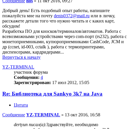
Сообщение
hos
»
11 окт 2016, 09:27
Добрый день! Есть подобный опыт работы, напишите
пожалуйста мне на почту
denis0372@mail.ru
или в личку,
расскажете детали того что нужно читать и с каких карт,
обсудим!
Разработка ПО для киосков/терминалов/автоматов. Работа с
всевозможными устройствами через com-порт (rs232), работа с
монетоприемниками, купюроприемниками CashCode, JCM и
др (ccnet, id-003, cctalk ), работа с термопринтерами,
диспенсерами, кардридерами...
Вернуться к началу
YZ-TERMINAL
участник форума
Сообщения:
4
Зарегистрирован:
17 июл 2012, 15:05
Re: Библиотека для Sankyo 3k7 на Java
Цитата
Сообщение
YZ-TERMINAL
»
13 окт 2016, 16:58
dertyun писал(а):
Здравствуйте, необходимо