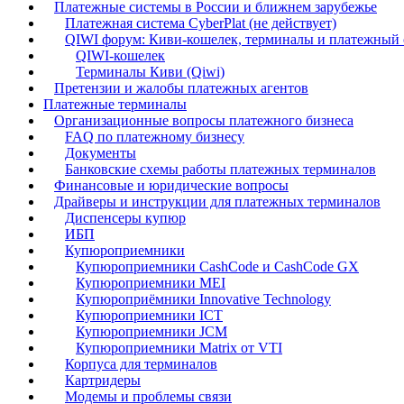
Платежные системы в России и ближнем зарубежье
Платежная система CyberPlat (не действует)
QIWI форум: Киви-кошелек, терминалы и платежный с
QIWI-кошелек
Терминалы Киви (Qiwi)
Претензии и жалобы платежных агентов
Платежные терминалы
Организационные вопросы платежного бизнеса
FAQ по платежному бизнесу
Документы
Банковские схемы работы платежных терминалов
Финансовые и юридические вопросы
Драйверы и инструкции для платежных терминалов
Диспенсеры купюр
ИБП
Купюроприемники
Купюроприемники CashCode и CashCode GX
Купюроприемники MEI
Купюроприёмники Innovative Technology
Купюроприемники ICT
Купюроприемники JCM
Купюроприемники Matrix от VTI
Корпуса для терминалов
Картридеры
Модемы и проблемы связи