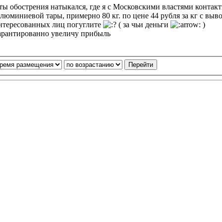
ы обострения натыкался, где я с Московскими властями контакти
юминиевой тары, примерно 80 кг. по цене 44 рубля за кг с вывоз
интересованных лиц погуглите
( за чьи деньги
)
арантированно увеличу прибыль