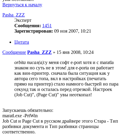
Вернуться к началу
Pasha_ZZZ
Эксперт
Сообщения:
1451
Зарегистрирован:
09 ноя 2007, 10:21
Цитата
Сообщение
Pasha_ZZZ
»
15 янв 2008, 10:24
orbita писал(а):
у меня софт e-port хотя и с maratla
знаком но суть не в этом! для е-porta он работает
как вин-принтер. сначала была ситуация как у
автора сего топа, вкл в настройках (печатать
прямо на принтер) стало намного быстрей но пара
секунд так и осталась перед отрезкой. Настроек
(Job Cut)", (Page Cut)" увы неоткопал!
Запускаешь обязательно:
maratl.exe -PrtWin
Job Cut и Page Cut в русском драйвере этого Стара - Тип
разбивки документа и Тип разбивки страницы
соответственно.