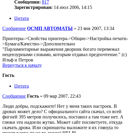
Сообщения:
817
Зарегистрирован:
14 июл 2006, 14:15
Цитата
Сообщение
ОСМП АВТОМАТЫ
»
23 янв 2007, 13:34
Принтеры->Свойства принтера->Общие->Настройка печати-
>Бумага/Качество->Дополнительно
"Парламентарные выражения дворник богато перемежал
нецензурными словами, которым отдавал предпочтение." (с)
Ильф и Петров
Вернуться к началу
Гость
Цитата
Сообщение
Гость
»
09 мар 2007, 22:43
Люди добры, подскажите! Нет у меня таких настроек. В
дровах может дело? С официального сайта скачал, со всей
фигней 395 метров получилось, поставил а там тоже нет. А
глюки эти надоели жутко. Может сайт посоветуете, откуда
скачать дрова. Или скриншоты выложите я их гляну(а то
может я чего-то не то делаю).HELP!