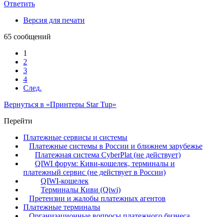
Ответить
Версия для печати
65 сообщений
1
2
3
4
След.
Вернуться в «Принтеры Star Tup»
Перейти
Платежные сервисы и системы
Платежные системы в России и ближнем зарубежье
Платежная система CyberPlat (не действует)
QIWI форум: Киви-кошелек, терминалы и
платежный сервис (не действует в России)
QIWI-кошелек
Терминалы Киви (Qiwi)
Претензии и жалобы платежных агентов
Платежные терминалы
Организационные вопросы платежного бизнеса