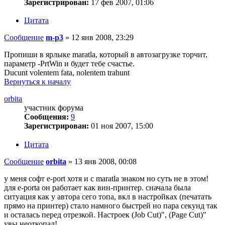
Зарегистрирован:
17 фев 2007, 01:06
Цитата
Сообщение
m-p3
»
12 янв 2008, 23:29
Пропиши в ярлыке maratla, который в автозагрузке торчит,
параметр -PrtWin и будет тебе счастье.
Ducunt volentem fata, nolentem trahunt
Вернуться к началу
orbita
участник форума
Сообщения:
9
Зарегистрирован:
01 ноя 2007, 15:00
Цитата
Сообщение
orbita
»
13 янв 2008, 00:08
у меня софт e-port хотя и с maratla знаком но суть не в этом!
для е-porta он работает как вин-принтер. сначала была
ситуация как у автора сего топа, вкл в настройках (печатать
прямо на принтер) стало намного быстрей но пара секунд так
и осталась перед отрезкой. Настроек (Job Cut)", (Page Cut)"
увы неоткопал!