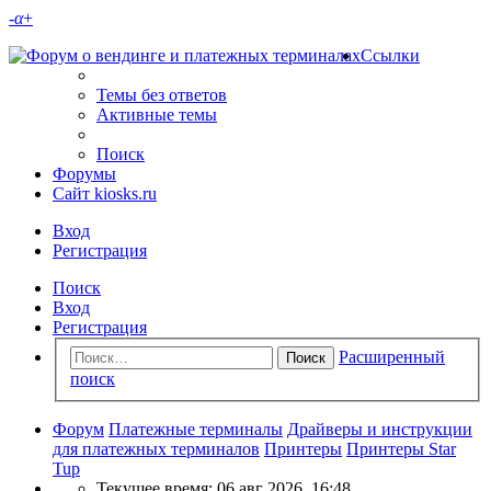
-
α
+
Ссылки
Темы без ответов
Активные темы
Поиск
Форумы
Сайт kiosks.ru
Вход
Регистрация
Поиск
Вход
Регистрация
Расширенный
Поиск
поиск
Форум
Платежные терминалы
Драйверы и инструкции
для платежных терминалов
Принтеры
Принтеры Star
Tup
Текущее время: 06 авг 2026, 16:48