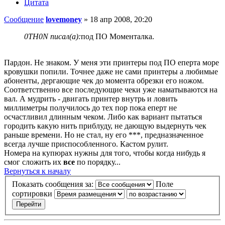
Цитата
Сообщение
lovemoney
»
18 апр 2008, 20:20
0TH0N писал(а):
под ПО Моменталка.
Пардон. Не знаком. У меня эти принтеры под ПО еперта море
кровушки попили. Точнее даже не сами принтеры а любимые
абоненты, дергающие чек до момента обрезки его ножом.
Соответственно все последующие чеки уже наматываются на
вал. А мудрить - двигать принтер внутрь и ловить
миллиметры получилось до тех пор пока еперт не
осчастливил длинным чеком. Либо как вариант пытаться
городить какую нить приблуду, не дающую выдернуть чек
раньше времени. Но не стал, ну его ***, предназначенное
всегда лучше приспособленного. Кастом рулит.
Номера на купюрах нужны для того, чтобы когда нибудь я
смог сложить их
все
по порядку...
Вернуться к началу
Показать сообщения за:
Поле
сортировки