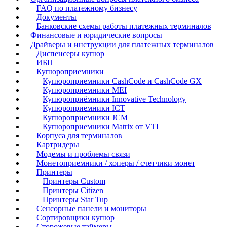
FAQ по платежному бизнесу
Документы
Банковские схемы работы платежных терминалов
Финансовые и юридические вопросы
Драйверы и инструкции для платежных терминалов
Диспенсеры купюр
ИБП
Купюроприемники
Купюроприемники CashCode и CashCode GX
Купюроприемники MEI
Купюроприёмники Innovative Technology
Купюроприемники ICT
Купюроприемники JCM
Купюроприемники Matrix от VTI
Корпуса для терминалов
Картридеры
Модемы и проблемы связи
Монетоприемники / хоперы / счетчики монет
Принтеры
Принтеры Custom
Принтеры Citizen
Принтеры Star Tup
Сенсорные панели и мониторы
Сортировщики купюр
Сторожевые таймеры