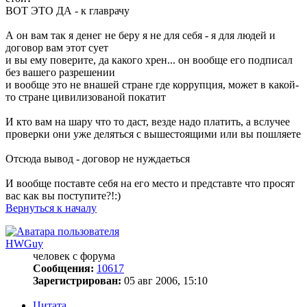
ВОТ ЭТО ДА - к главрачу
А он вам так я денег не беру я не для себя - я для людей и
договор вам этот сует
и вы ему поверите, да какого хрен... он вообще его подписал
без вашего разрешении
и вообще это не внашей стране где коррупция, может в какой-
то стране цивилизованой покатит
И кто вам на шару что то даст, везде надо платить, а вслучее
проверки они уже деляться с вышестоящими или вы пошляете
Отсюда вывод - договор не нуждаеться
И вообще поставте себя на его место и представте что просят
вас как вы поступите?!:)
Вернуться к началу
HWGuy
человек с форума
Сообщения:
10617
Зарегистрирован:
05 авг 2006, 15:10
Цитата