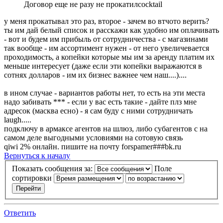
Договор еще не разу не прокатилcocktail
у меня прокатывал это раз, второе - зачем во втчото верить?
ты им дай белый список и расскажи как удобно им оплачивать
- вот и будем им прибыль от сотрудничества - с магазинами
так вообще - им ассортимент нужен - от него увеличевается
проходимость, а копейки которые мы им за аренду платим их
меньше интересует (даже если эти копейки выражаются в
сотнях долларов - им их бизнес важнее чем наш....)....
в ином случае - вариантов работы нет, то есть на эти места
надо забивать *** - если у вас есть такие - дайте плз мне
адресок (масква есно) - я сам буду с ними сотрудничать
laugh.....
подключу в армаксе агентов на шлюз, либо субагентов с на
самом деле выгодными условиями на сотовую связь
qiwi 2% онлайн. пишите на почту forspamer###bk.ru
Вернуться к началу
Показать сообщения за:
Поле
сортировки
Ответить