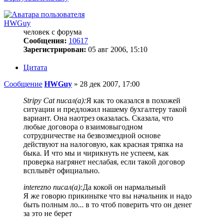
HWGuy
человек с форума
Сообщения:
10617
Зарегистрирован:
05 авг 2006, 15:10
Цитата
Сообщение
HWGuy
»
28 дек 2007, 17:00
Stripy Cat писал(а):
Я как то оказался в похожей
ситуации и предложил нашему бухгалтеру такой
вариант. Она наотрез оказалась. Сказала, что
любые договора о взаимовыгодном
сотрудничестве на безвозмездной основе
действуют на налоговую, как красная тряпка на
быка. И что мы и чирикнуть не успеем, как
проверка нагрянет неслабая, если такой договор
всплывёт официально.
interezno писал(а):
Да кокой он нармальный
Я же говорю прикиньтке что вы начальник и надо
быть полным ло... в то чтоб поверить что он денег
за это не берет