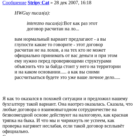
Сообщение
Stripy Cat
»
28 дек 2007, 16:18
HWGuy писал(а):
interezno писал(а):
Вот как раз этот
договор расчитан на ло...
вам нормальный вариант предлагают - а вы
глупости какие то говорите - этот договор
расчитан не на лохов, а на тех кто не может
официально принимать от вас деньги и при этом
ему нужно перед проверяющими структурами
объяснить что за байда стоит у него на территории
и на каком основании..... а как вы сними
рассчитыаться будете это уже ваше личное дело.....
Я как то оказался в похожей ситуации и предложил нашему
бухгалтеру такой вариант. Она наотрез оказалась. Сказала, что
любые договора о взаимовыгодном сотрудничестве на
безвозмездной основе действуют на налоговую, как красная
тряпка на быка. И что мы и чирикнуть не успеем, как
проверка нагрянет неслабая, если такой договор всплывёт
официально.