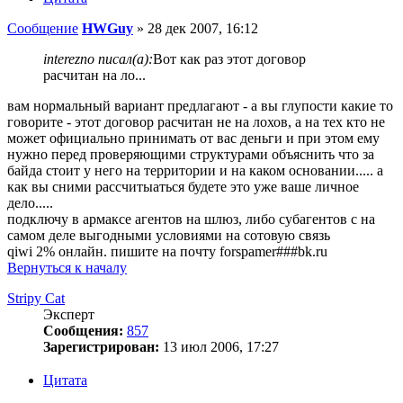
Сообщение
HWGuy
»
28 дек 2007, 16:12
interezno писал(а):
Вот как раз этот договор
расчитан на ло...
вам нормальный вариант предлагают - а вы глупости какие то
говорите - этот договор расчитан не на лохов, а на тех кто не
может официально принимать от вас деньги и при этом ему
нужно перед проверяющими структурами объяснить что за
байда стоит у него на территории и на каком основании..... а
как вы сними рассчитыаться будете это уже ваше личное
дело.....
подключу в армаксе агентов на шлюз, либо субагентов с на
самом деле выгодными условиями на сотовую связь
qiwi 2% онлайн. пишите на почту forspamer###bk.ru
Вернуться к началу
Stripy Cat
Эксперт
Сообщения:
857
Зарегистрирован:
13 июл 2006, 17:27
Цитата