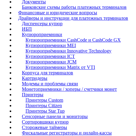
Документы
Банковские схемы работы платежных терминалов
Финансовые и юридические вопросы
Драйверы и инструкции для платежных терминалов
Диспенсеры купюр
ИБП
Купюроприемники
Купюроприемники CashCode и CashCode GX
Купюроприемники MEI
Купюроприёмники Innovative Technology
Купюроприемники ICT
Купюроприемники JCM
Купюроприемники Matrix от VTI
Корпуса для терминалов
Картридеры
Модемы и проблемы связи
Монетоприемники / хоперы / счетчики монет
Принтеры
Принтеры Custom
Принтеры Citizen
Принтеры Star Tup
Сенсорные панели и мониторы
Сортировщики купюр
Сторожевые таймеры
Фискальные регистраторы и онлайн-кассы