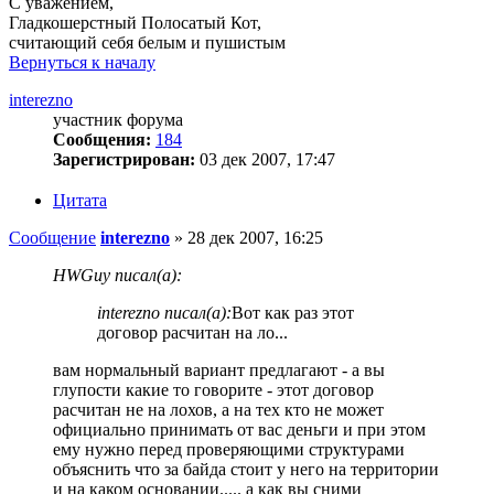
С уважением,
Гладкошерстный Полосатый Кот,
считающий себя белым и пушистым
Вернуться к началу
interezno
участник форума
Сообщения:
184
Зарегистрирован:
03 дек 2007, 17:47
Цитата
Сообщение
interezno
»
28 дек 2007, 16:25
HWGuy писал(а):
interezno писал(а):
Вот как раз этот
договор расчитан на ло...
вам нормальный вариант предлагают - а вы
глупости какие то говорите - этот договор
расчитан не на лохов, а на тех кто не может
официально принимать от вас деньги и при этом
ему нужно перед проверяющими структурами
объяснить что за байда стоит у него на территории
и на каком основании..... а как вы сними