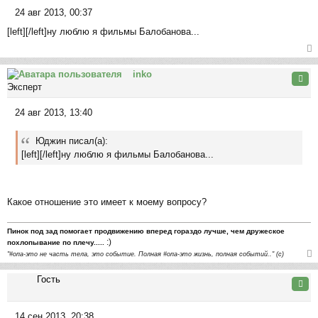
24 авг 2013, 00:37
С
[left][/left]ну люблю я фильмы Балобанова...
о
о
б
ер
щ
inko
ну
Цита
е
Эксперт
ть
н
ся
и
24 авг 2013, 13:40
к
С
е
на
о
ча
Юджин писал(а):
о
л
[left][/left]ну люблю я фильмы Балобанова...
б
у
щ
е
н
Какое отношение это имеет к моему вопросу?
и
е
Пинок под зад помогает продвижению вперед гораздо лучше, чем дружеское
:)
похлопывание по плечу.....
"#опа-это не часть тела, это событие. Полная #опа-это жизнь, полная событий.." (с)
ер
Гость
ну
Цита
ть
ся
14 сен 2013, 20:38