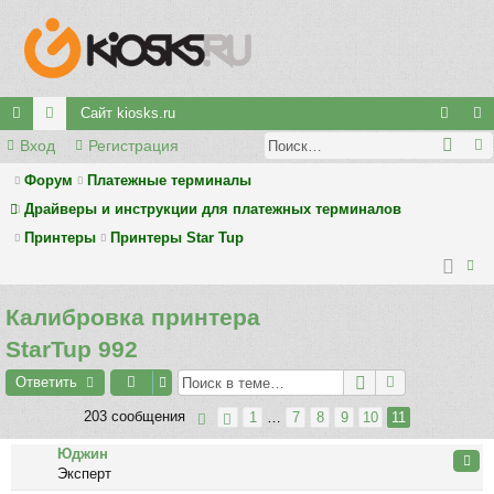
Сайт kiosks.ru
Вход
Регистрация
с
ор
хо
ег
ы
у
д
ис
Форум
Платежные терминалы
Драйверы и инструкции для платежных терминалов
лк
м
тр
Принтеры
Принтеры Star Tup
и
ы
ац
ия
ои
Калибровка принтера
ск
StarTup 992
Ответить
203 сообщения
1
…
7
8
9
10
11
Юджин
Цита
Эксперт