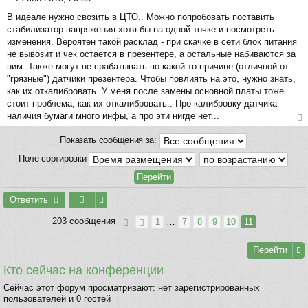
к
С
на
В идеале нужно свозить в ЦТО.. Можно попробовать поставить
о
ча
стабилизатор напряжения хотя бы на одной точке и посмотреть
о
л
изменения. Вероятен такой расклад - при скачке в сети блок питания
б
у
не вывозит и чек остается в презентере, а остальные набиваются за
щ
ним. Также могут не срабатывать по какой-то причине (отличной от
е
"грязные") датчики презентера. Чтобы повлиять на это, нужно знать,
н
как их откалибровать. У меня после замены основной платы тоже
и
стоит проблема, как их откалибровать.. Про калибровку датчика
е
наличия бумаги много инфы, а про эти нигде нет...
ер
Показать сообщения за:
ну
ть
Поле сортировки
ся
к
на
Ответить
ча
л
203 сообщения
1
…
7
8
9
10
11
у
Перейти
Кто сейчас на конференции
Сейчас этот форум просматривают: нет зарегистрированных
пользователей и 0 гостей