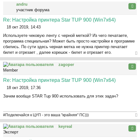
andru
ну
Цита
участник форума
ть
ся
Re: Настройка принтера Star TUP 900 (Win7x64)
к
18 окт 2019, 14:43
на
С
ча
Используете чековую ленту с черной меткой? Из чего печатаете,
о
л
программа специальная? Может быть просто настройки в программе
о
у
сбились. По сути здесь черная метка не нужна принтер печатает
б
билет и отрезает , далее корешок - билет и отрезает его.
щ
е
ер
zagoper
н
ну
Цита
Member
и
ть
е
ся
Re: Настройка принтера Star TUP 900 (Win7x64)
к
18 окт 2019, 17:36
на
С
ча
Зачем вообще STAR Tup 900 использовать для этих задач?
о
л
о
у
б
щ
#Подключайся к ЦУП - это ваша "крайняя" ПС)))
е
ер
н
keyreal
ну
Цита
и
Эксперт
ть
е
ся