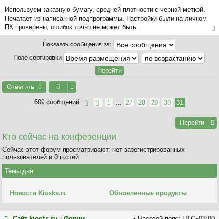
Используем заказную бумагу, средней плотности с черной меткой.
Печатает из написанной подпрограммы. Настройки были на личном
ПК проверены, ошибок точно не может быть.
ер
Показать сообщения за:
ну
ть
Поле сортировки
ся
к
на
Ответить
ча
л
609 сообщений
1
…
27
28
29
30
31
у
Перейти
Кто сейчас на конференции
Сейчас этот форум просматривают: нет зарегистрированных
пользователей и 0 гостей
Темы дня
Новости Kiosks.ru
Обновленные продукты
Сайт kiosks.ru
Форум
Часовой пояс:
UTC+03:00