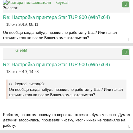
keyreal
ну
Цита
Эксперт
ть
ся
Re: Настройка принтера Star TUP 900 (Win7x64)
к
18 окт 2019, 08:11
на
С
ча
Он вообще когда нибудь правильно работал у Вас? Или начал
о
л
глючить только после Вашего вмешательства?
о
у
б
ер
щ
GlebM
ну
Цита
е
ть
н
ся
Re: Настройка принтера Star TUP 900 (Win7x64)
и
к
е
18 окт 2019, 14:28
на
С
ча
о
л
keyreal писал(а):
о
у
Он вообще когда нибудь правильно работал у Вас? Или начал
б
глючить только после Вашего вмешательства?
щ
е
н
и
Работал, но потом почему то перестал отрезать бумагу верно. Думал
е
датчики засорились, произвели чистку, итог - никак не повлияло на
работу.
ер