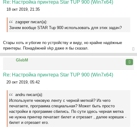
Re: Настройка принтера Star TUP 900 (Win7x64)
к
18 окт 2019, 21:35
на
С
ча
о
л
zagoper писал(а):
о
у
Зачем вообще STAR Tup 900 использовать для этих задач?
б
щ
е
Стары хоть и убогие по устройству и виду, но крайне надёжные
н
принтеры. Понадёжней vkp даже я бы сказал.
и
ер
е
GlebM
ну
Цита
ть
ся
Re: Настройка принтера Star TUP 900 (Win7x64)
к
20 окт 2019, 05:42
на
С
ча
о
л
andru писал(а):
о
у
Используете чековую ленту с черной меткой? Из чего
б
печатаете, программа специальная? Может быть просто
щ
настройки в программе сбились. По сути здесь черная метка
е
не нужна принтер печатает билет и отрезает , далее корешок -
н
билет и отрезает его.
и
е