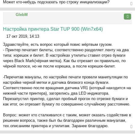
Может кто-нибудь подсказать про строку инициализации?
о
б
ер
щ
GlebM
ну
Цита
е
ть
н
ся
Настройка принтера Star TUP 900 (Win7x64)
и
к
е
17 окт 2019, 14:13
на
С
ча
Здравствуйте, есть вопрос который повис мёртвым грузом.
о
л
- Принтер печатает билеты, соответственно разделяет ленту на два
о
у
типа: корешок и билет. В настройках утилиты ставил отрез бумаги
б
через Black Mark(чёрная метка). Как бы отрезает он правильно, по
щ
чёрной полосе, но не после корешка, а после корешок-билет.
е
н
-Перечитав мануалы, по настройке печати провели манипуляции по
и
настройке черной метки и датчика близкого конца бумаги.
е
Соответственно после вращения датчика VR1 (который находится на
нижней части принтера), загорелись два LED индикатора.
Перезапустил принтер, сделал пробный прогон по отрезке бумаги и
как итог, он отрезает бумагу по совершенно случайному расстоянию.
Вопрос: может кто сталкивался с таким, может оказать содействие в
решении вопроса, также был бы благодарен различным мануалам,
тех.описаниям принтера и утилитам. Заранее благодарю.
ер