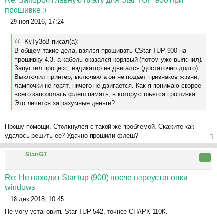
Re: Запорол главную плату для Star TUP 900 при
прошивке :(
29 ноя 2016, 17:24
С
о
KyTy3oB писал(а):
о
В общем такие дела, взялся прошивать СStar TUP 900 на
б
прошивку 4.3, а кабель оказался корявый (потом уже выяснил).
щ
Запустил процесс, индикатор не двигался (достаточно долго).
е
Выключил принтер, включаю а он не подает признаков жизни,
н
лампочки не горят, ничего не двигается. Как я понимаю скорее
и
всего запоролась флеш память, в которую шьется прошивка.
е
Это лечится за разумные деньги?
Прошу помощи. Столкнулся с такой же проблемой. Скажите как
удалось решить ее? Удачно прошили флеш?
ер
StanGT
ну
Цита
ть
ся
Re: Не находит Star tup (900) после переустановки
к
windows
на
18 дек 2018, 10:45
ча
С
л
Не могу установить Star TUP 542, точнее СПАРК-110К.
о
у