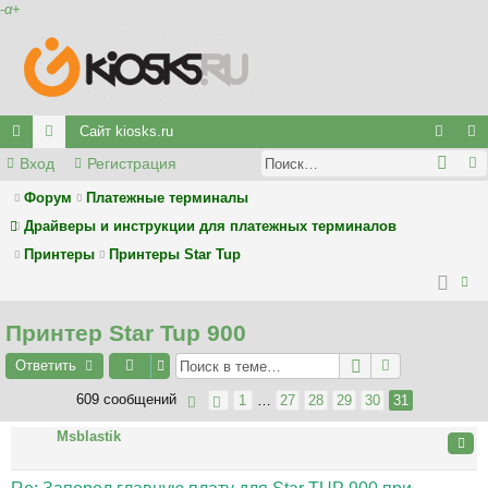
-
α
+
Сайт kiosks.ru
Вход
Регистрация
с
ор
хо
ег
ы
у
д
ис
Форум
Платежные терминалы
Драйверы и инструкции для платежных терминалов
лк
м
тр
Принтеры
Принтеры Star Tup
и
ы
ац
ия
ои
Принтер Star Tup 900
ск
Ответить
609 сообщений
1
…
27
28
29
30
31
Msblastik
Цита