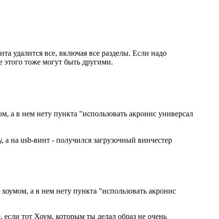
та удалится все, включая все разделы. Если надо
ле этого тоже могут быть другими.
ом, а в нем нету пункта "использовать акронис универсал
у, а на usb-винт - получился загрузочный винчестер
з хоумом, а в нем нету пункта "использовать акронис
е, если тот Хоум, которым ты делал образ не очень