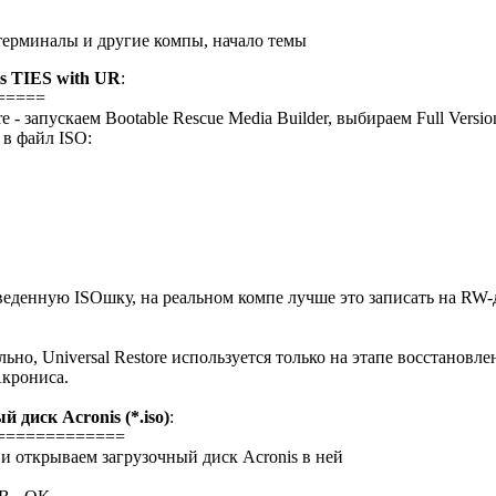
 терминалы и другие компы, начало темы
is TIES with UR
:
=====
re - запускаем Bootable Rescue Media Builder, выбираем Full Versio
 в файл ISO:
енную ISOшку, на реальном компе лучше это записать на RW-ди
тельно, Universal Restore используется только на этапе восстано
Акрониса.
 диск Acronis (*.iso)
:
=============
) и открываем загрузочный диск Acronis в ней