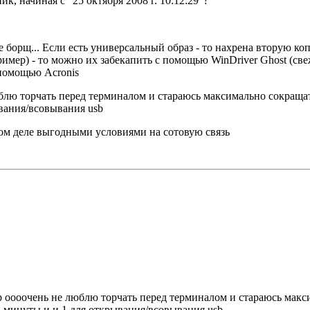
к, начиная с "25 октября 2008 г. 10:12:29"?
борщ... Если есть универсальный образ - то нахрена вторую коп
имер) - то можно их забекапить с помощью WinDriver Ghost (свеж
помощью Acronis
юблю торчать перед терминалом и стараюсь максимально сокращат
ывания/всовывания usb
мом деле выгодными условиями на сотовую связь
ер оооочень не люблю торчать перед терминалом и стараюсь макс
2 минуты и и 1 для открывания/всовывания usb