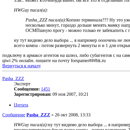
З.Ы.: Может кто-нибудь вынес бы все это в отдельный топи
HWGuy писал(а):
Pasha_ZZZ писал(а):
Копию терминала??? Ну это уже 
несколько минут, гораздо дольше менять мамку напр
ОСМПшную прогу - можно только ее забекапить с 
ну тут видимо дело выбора ... я например оооочень не л
всего компа - потом развернуть 2 минуты и и 1 для откр
подключу в армаксе агентов на шлюз, либо субагентов с на са
qiwi 2% онлайн. пишите на почту forspamer###bk.ru
Вернуться к началу
Pasha_ZZZ
Эксперт
Сообщения:
1451
Зарегистрирован:
09 ноя 2007, 10:21
Цитата
Сообщение
Pasha_ZZZ
»
26 окт 2008, 13:33
HWGuy писал(а):
ну тут видимо дело выбора ... я наприм
предподчтителнее бекап всего компа - потом развернуть 