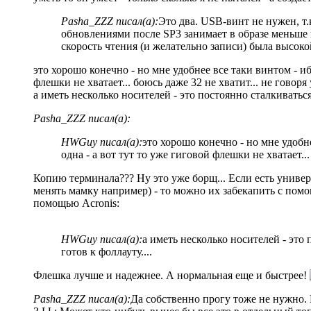
Pasha_ZZZ писал(а):
Это два. USB-винт не нужен, т.
обновлениями после SP3 занимает в образе меньше 
скорость чтения (и желательно записи) была высоко
это хорошо конечно - но мне удобнее все таки винтом - и
флешки не хватает... боюсь даже 32 не хватит... не говоря 
а иметь несколько носителей - это постоянно сталкиваться
Pasha_ZZZ писал(а):
HWGuy писал(а):
это хорошо конечно - но мне удобн
одна - а вот тут то уже гиговой флешки не хватает...
Копию терминала??? Ну это уже борщ... Если есть универ
менять мамку например) - то можно их забекапить с помо
помощью Acronis:
HWGuy писал(а):
а иметь несколько носителей - это 
готов к фоллауту....
Флешка лучше и надежнее. А нормальная еще и быстрее!
Pasha_ZZZ писал(а):
Да собственно прогу тоже не нужно. 