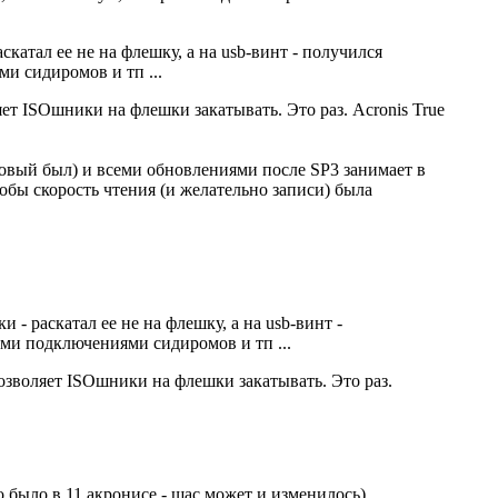
аскатал ее не на флешку, а на usb-винт - получился
ми сидиромов и тп ...
ет ISOшники на флешки закатывать. Это раз. Acronis True
 новый был) и всеми обновлениями после SP3 занимает в
обы скорость чтения (и желательно записи) была
и - раскатал ее не на флешку, а на usb-винт -
кими подключениями сидиромов и тп ...
позволяет ISOшники на флешки закатывать. Это раз.
то было в 11 акронисе - щас может и изменилось)