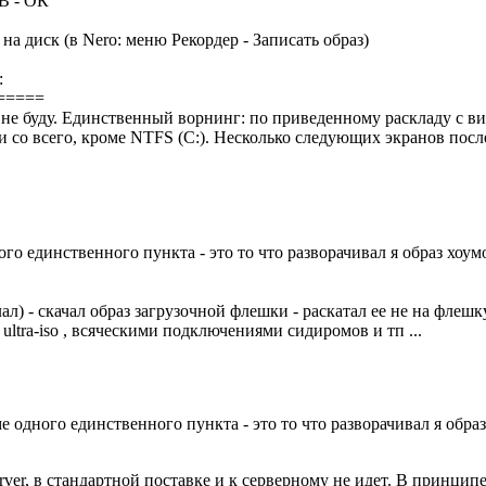
GB - ОК
а диск (в Nero: меню Рекордер - Записать образ)
:
=====
 не буду. Единственный ворнинг: по приведенному раскладу с вин
лки со всего, кроме NTFS (C:). Несколько следующих экранов пос
ого единственного пункта - это то что разворачивал я образ хоум
лал) - скачал образ загрузочной флешки - раскатал ее не на флешк
ultra-iso , всяческими подключениями сидиромов и тп ...
е одного единственного пункта - это то что разворачивал я обра
Server, в стандартной поставке и к серверному не идет. В принцип