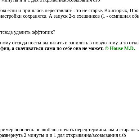
ы если и пришлось переставлять - то не старье. Во-вторых, Про
астройки сохранятся. А запуск 2-х ехешников (1 - осмпшная обн
отсюда удалить оффтопик?
му отсюда посты выпилить и запилить в новую тему, а то отквоче
фии, а скачиваться сама по себе она не может.
© House M.D.
апример оооочень не люблю торчать перед терминалом и стараюсь
 развернуть 2 минуты и и 1 для открывания/всовывания usb