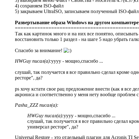
3) выбираем меню Файл - Свойства - Носитель 4.7(4.37)
4) сохраняем ISO-файл
5) закрываем UltraISO, записываем полученный ISO-файл н
Развертывание образа Windows на другом компьютере
============================================
Так как картинок много и на них все понятно, описывать
восстановить только 1 раздел - на шаге 5 надо убрать га
Спасибо за внимание!
HWGuy писал(а):
уууу - мощно,спасибо ...
слушай, так получается я все правильно сделал кроме одн
ресторе", да?
ps хочу кстати свое рац предложение внести (как я все де
акрониса и соответственно у меня нету вообще проблем с 
Pasha_ZZZ писал(а):
HWGuy писал(а):
уууу - мощно,спасибо ...
слушай, так получается я все правильно сделал кром
универсал ресторе", да?
Universal Restore - это отдельный плагин для Acronis TI 