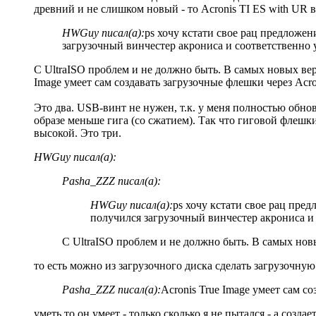
древний и не слишком новый - то Acronis TI ES with UR 
HWGuy писал(а):
ps хочу кстати свое рац предложени
загрузочный винчестер акрониса и соответственно у
С UltraISO проблем и не должно быть. В самых новых вер
Image умеет сам создавать загрузочные флешки через Acron
Это два. USB-винт не нужен, т.к. у меня полностью обно
образе меньше гига (со сжатием). Так что гиговой флешк
высокой. Это три.
HWGuy писал(а):
Pasha_ZZZ писал(а):
HWGuy писал(а):
ps хочу кстати свое рац предл
получился загрузочный винчестер акрониса и с
С UltraISO проблем и не должно быть. В самых нов
то есть можно из загрузочного диска сделать загрузочную 
Pasha_ZZZ писал(а):
Acronis True Image умеет сам со
уметь то он умеет - только сколько я не пытался - а созда