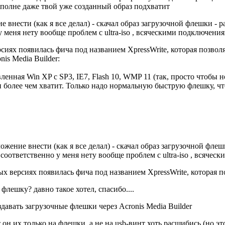
вполне даже твой уже созданный образ подхватит
е внести (как я все делал) - скачал образ загрузочной флешки - р
 меня нету вообще проблем с ultra-iso , всяческими подключения
сиях появилась фича под названием XpressWrite, которая позволя
is Media Builder:
вленная Win XP с SP3, IE7, Flash 10, WMP 11 (так, просто чтобы
и более чем хватит. Только надо нормальную быструю флешку, чт
ожение внести (как я все делал) - скачал образ загрузочной флешк
оответственно у меня нету вообще проблем с ultra-iso , всячес
ых версиях появилась фича под названием XpressWrite, которая 
флешку? давно такое хотел, спасибо....
здавать загрузочные флешки через Acronis Media Builder
ет он их только на флешки, а не на usb-винт хоть расшибись (но э