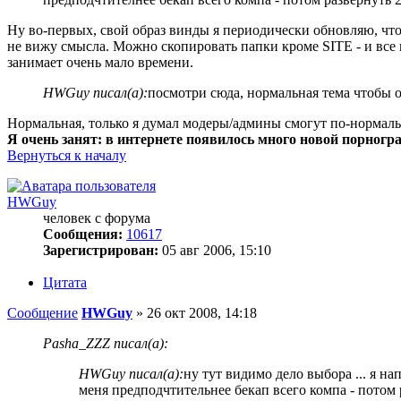
Ну во-первых, свой образ винды я периодически обновляю, чтоб
не вижу смысла. Можно скопировать папки кроме SITE - и все н
занимает очень мало времени.
HWGuy писал(а):
посмотри сюда, нормальная тема чтобы 
Нормальная, только я думал модеры/админы смогут по-нормально
Я очень занят: в интернете появилось много новой порногра
Вернуться к началу
HWGuy
человек с форума
Сообщения:
10617
Зарегистрирован:
05 авг 2006, 15:10
Цитата
Сообщение
HWGuy
»
26 окт 2008, 14:18
Pasha_ZZZ писал(а):
HWGuy писал(а):
ну тут видимо дело выбора ... я н
меня предподчтительнее бекап всего компа - потом