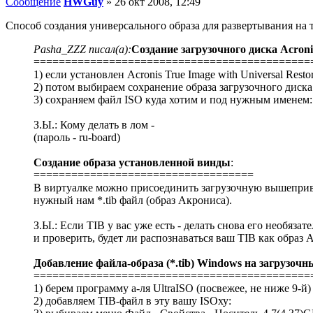
Сообщение
HWGuy
»
26 окт 2008, 12:49
Способ создания универсального образа для развертывания на
Pasha_ZZZ писал(а):
Создание загрузочного диска Acron
============================================
1) если установлен Acronis True Image with Universal Resto
2) потом выбираем сохранение образа загрузочного диска
3) сохраняем файл ISO куда хотим и под нужным именем:
З.Ы.: Кому делать в лом -
(пароль - ru-board)
Создание образа установленной винды
:
===================================
В виртуалке можно присоединить загрузочную вышепривед
нужный нам *.tib файл (образ Акрониса).
З.Ы.: Если TIB у вас уже есть - делать снова его необяза
и проверить, будет ли распознаваться ваш TIB как образ 
Добавление файла-образа (*.tib) Windows на загрузочный
============================================
1) берем программу а-ля UltraISO (посвежее, не ниже 9-й
2) добавляем TIB-файл в эту вашу ISOху: