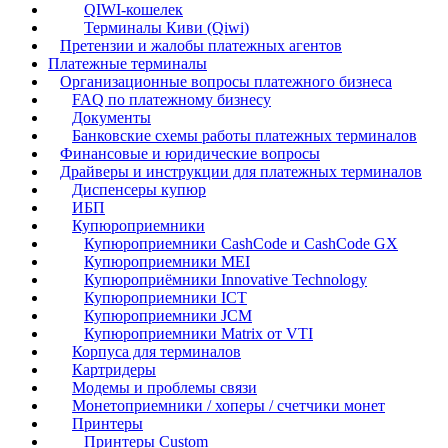
QIWI-кошелек
Терминалы Киви (Qiwi)
Претензии и жалобы платежных агентов
Платежные терминалы
Организационные вопросы платежного бизнеса
FAQ по платежному бизнесу
Документы
Банковские схемы работы платежных терминалов
Финансовые и юридические вопросы
Драйверы и инструкции для платежных терминалов
Диспенсеры купюр
ИБП
Купюроприемники
Купюроприемники CashCode и CashCode GX
Купюроприемники MEI
Купюроприёмники Innovative Technology
Купюроприемники ICT
Купюроприемники JCM
Купюроприемники Matrix от VTI
Корпуса для терминалов
Картридеры
Модемы и проблемы связи
Монетоприемники / хоперы / счетчики монет
Принтеры
Принтеры Custom