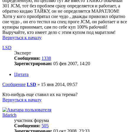
определенную, но цепляю тут же вместо ТАЙКО обычный
301 JCM, тот без проблем сразу определяется и работает, а
обратно кидаю ТАЙКУ, он не определяется МАРАТЛОМ!
Хотя у кого приобрятал сие чудо , дважды привозил обратно
сие чудо , он его тестил на спец проге JCM, он работает и все
купюры принимает, сам по себе куп 100% рабочий!
Выручайте, кто имеет дело с этим купом под маратлом!
Вернуться к началу
LSD
Эксперт
Сообщения:
1338
Зарегистрирован:
05 фев 2007, 14:20
Цитата
Сообщение
LSD
»
15 янв 2014, 09:57
Кто-нибудь еще ставил их на терема?
Вернуться к началу
Ildarich
участник форума
Сообщения:
505
Зарегистрирован:
03 окт 2008, 23:33