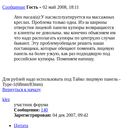
Сообщение
Гость
»
02 май 2008, 18:11
Atos писал(а):
У насэксплуатируется на массажных
креслах. Проблема только одна. Из-за ширины
отверстия лицевой панели купюры возвращаются
и клиенты не довольны. мы конечно объясняем им
что надо располагать купюры по центру,но случаи
бывают. Эту проблемуобещали решить наши
поставщики, которые обещают поменять лицевую
панель на более узкую, как раз подходящую под
российские купюры. Поменяем напишу.
Для рублей надо использовать под Тайко лицевую панель -
Type-1(68mm/83mm)
Вернуться к началу
klez
участник форума
Сообщения:
140
Зарегистрирован:
04 дек 2007, 09:42
Цитата