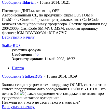
Сообщение
Ildarich
»
15 янв 2014, 10:21
Посмотрел ДИП-ы, все вниз, OFF
Авторизованный СЦ по продукции фирм CUSTOM и
CashCode. Сложный ремонт центральных плат CashCode,
включая замену/прошивку процессора. Свежие прошивки под
200/2000р. CashCode SM,MVU,MSM, включая прошивку
флешек; JCM DBV300/301; ICT A7/V7.
Вернуться к началу
StalkerRUS
участник форума
Сообщения:
46
Зарегистрирован:
11 май 2008, 16:32
Цитата
Сообщение
StalkerRUS
»
15 янв 2014, 10:59
Звонил сегодня утром в тех. поддержку ОСМП, сказали что в
списке поддерживаемого оборудования ТАЙКИ - НЕТ!!! Что
делать ХЗ
Такое ощущение что там даже и не знают про
существование такого купюрника!
Неужели ни у кого не стоит такого в мартале?
Вернуться к началу