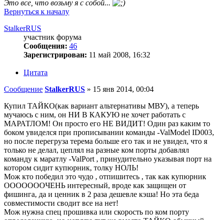
Это все, что возьму я с собой...
Вернуться к началу
StalkerRUS
участник форума
Сообщения:
46
Зарегистрирован:
11 май 2008, 16:32
Цитата
Сообщение
StalkerRUS
»
15 янв 2014, 00:04
Купил ТАЙКО(как вариант альтернативы МВУ), а теперь
мучаюсь с ним, он НИ В КАКУЮ не хочет работать с
МАРАТЛОМ! Он просто его НЕ ВИДИТ! Один раз каким то
боком увиделся при прописывании команды -ValModel ID003,
но после перегруза терема больше его так и не увидел, что я
только не делал, цеплял на разные ком порты добавлял
команду к маратлу -ValPort , принудительно указывая порт на
котором сидит купюрник, толку НОЛЬ!
Мож кто победил это чудо , отпишитесь , так как купюрник
ОООООООЧЕНЬ интересный, вроде как защищен от
фишинга, да и ценник в 2 раза дешевле кэша! Но эта беда
совместимости сводит все на нет!
Мож нужна спец прошивка или скорость по ком порту