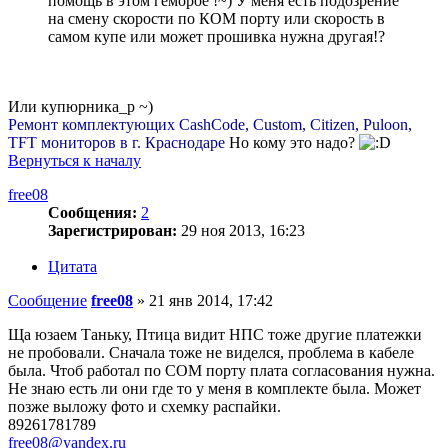
помощь в этом геморое !~) У меня есть подозрение
на смену скорости по КОМ порту или скорость в
самом купе или может прошивка нужна другая!?
Или купюрникa_p ~)
Ремонт комплектующих CashCode, Custom, Citizen, Puloon,
TFT мониторов в г. Краснодаре
Но кому это надо?
Вернуться к началу
free08
Сообщения:
2
Зарегистрирован:
29 ноя 2013, 16:23
Цитата
Сообщение
free08
»
21 янв 2014, 17:42
Ща юзаем Таньку, Птица видит НПС тоже другие платежки
не пробовали. Сначала тоже не виделся, проблема в кабеле
была. Чтоб работал по СОМ порту плата согласования нужна.
Не знаю есть ли они где то у меня в комплекте была. Может
позже выложу фото и схемку распайки.
89261781789
free08@yandex.ru