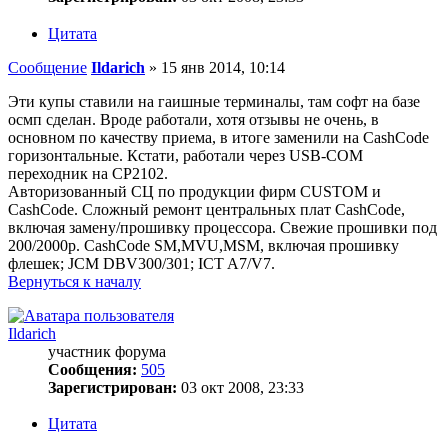
Цитата
Сообщение
Ildarich
»
15 янв 2014, 10:14
Эти купы ставили на гаишные терминалы, там софт на базе
осмп сделан. Вроде работали, хотя отзывы не очень, в
основном по качеству приема, в итоге заменили на CashCode
горизонтальные. Кстати, работали через USB-COM
переходник на СР2102.
Авторизованный СЦ по продукции фирм CUSTOM и
CashCode. Сложный ремонт центральных плат CashCode,
включая замену/прошивку процессора. Свежие прошивки под
200/2000р. CashCode SM,MVU,MSM, включая прошивку
флешек; JCM DBV300/301; ICT A7/V7.
Вернуться к началу
Ildarich
участник форума
Сообщения:
505
Зарегистрирован:
03 окт 2008, 23:33
Цитата