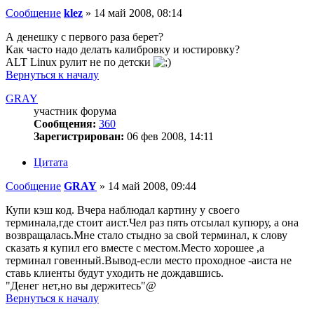
Сообщение
klez
»
14 май 2008, 08:14
А денешку с первого раза берет?
Как часто надо делать калибровку и юстировку?
ALT Linux рулит не по детски
Вернуться к началу
GRAY
участник форума
Сообщения:
360
Зарегистрирован:
06 фев 2008, 14:11
Цитата
Сообщение
GRAY
»
14 май 2008, 09:44
Купи кэш код. Вчера наблюдал картину у своего
терминала,где стоит аист.Чел раз пять отсылал купюру, а она
возвращалась.Мне стало стыдно за свой терминал, к слову
сказать я купил его вместе с местом.Место хорошее ,а
терминал говенный.Вывод-если место проходное -аиста не
ставь клиенты будут уходить не дождавшись.
"Денег нет,но вы держитесь"@
Вернуться к началу