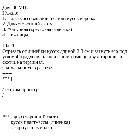
Для ОСМП-1
Нужно:
1. Пластмассовая линейка или кусок короба.
2. Двухсторонний скотч.
3. Фигурная (крестовая отвертка)
4. Ножницы.
Шаг.1
Отрезать от линейки кусок длиной 2-3 см и загнуть его под
углом 45градусов, наклеить при помощи двухстороннего
скотча на терминал.
Схема, корпус в разрезе:
------ |
*** |
==== |
/ тут сам принтер
/
====
*** - двухсторонний скотч
--- - кусок пластмассы (линейка)
=== - корпус терминала