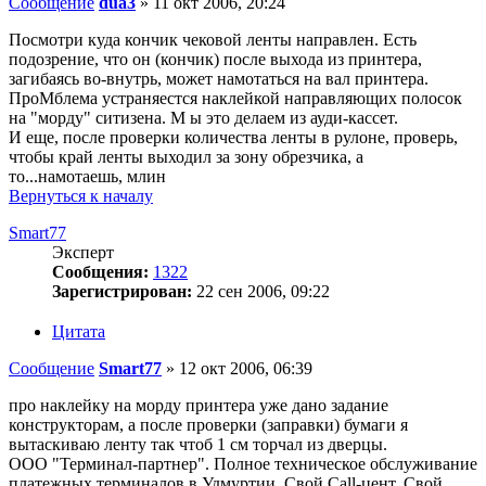
Сообщение
dua3
»
11 окт 2006, 20:24
Посмотри куда кончик чековой ленты направлен. Есть
подозрение, что он (кончик) после выхода из принтера,
загибаясь во-внутрь, может намотаться на вал принтера.
ПроМблема устраняестся наклейкой направляющих полосок
на "морду" ситизена. М ы это делаем из ауди-кассет.
И еще, после проверки количества ленты в рулоне, проверь,
чтобы край ленты выходил за зону обрезчика, а
то...намотаешь, млин
Вернуться к началу
Smart77
Эксперт
Сообщения:
1322
Зарегистрирован:
22 сен 2006, 09:22
Цитата
Сообщение
Smart77
»
12 окт 2006, 06:39
про наклейку на морду принтера уже дано задание
конструкторам, а после проверки (заправки) бумаги я
вытаскиваю ленту так чтоб 1 см торчал из дверцы.
ООО "Терминал-партнер". Полное техническое обслуживание
платежных терминалов в Удмуртии. Свой Call-цент. Свой