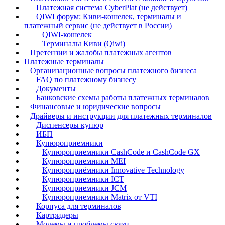
Платежная система CyberPlat (не действует)
QIWI форум: Киви-кошелек, терминалы и
платежный сервис (не действует в России)
QIWI-кошелек
Терминалы Киви (Qiwi)
Претензии и жалобы платежных агентов
Платежные терминалы
Организационные вопросы платежного бизнеса
FAQ по платежному бизнесу
Документы
Банковские схемы работы платежных терминалов
Финансовые и юридические вопросы
Драйверы и инструкции для платежных терминалов
Диспенсеры купюр
ИБП
Купюроприемники
Купюроприемники CashCode и CashCode GX
Купюроприемники MEI
Купюроприёмники Innovative Technology
Купюроприемники ICT
Купюроприемники JCM
Купюроприемники Matrix от VTI
Корпуса для терминалов
Картридеры
Модемы и проблемы связи