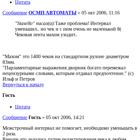
Цитата
Сообщение
ОСМП АВТОМАТЫ
»
05 окт 2006, 11:16
"Stasello" писал(а):
Таже проблема! Интервал
уменьшил.. но чек и с ним очень не маленький 8(
Чековая лента махом уходит..
"Махом" это 1400 чеков на стандартном рулоне диаметром
83мм.
"Парламентарные выражения дворник богато перемежал
нецензурными словами, которым отдавал предпочтение." (с)
Ильф и Петров
Вернуться к началу
Гость
Цитата
Сообщение
Гость
»
05 окт 2006, 14:21
Межстрочный интервал не помогает, необходимо уменьшать в
2 раза.
Раньше это делалось путем редактирования чека в любом