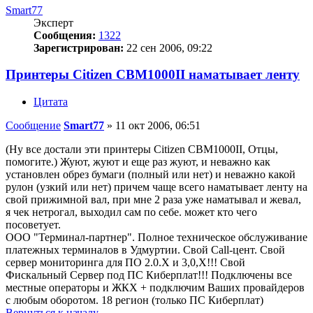
Smart77
Эксперт
Сообщения:
1322
Зарегистрирован:
22 сен 2006, 09:22
Принтеры Citizen CBM1000II наматывает ленту
Цитата
Сообщение
Smart77
»
11 окт 2006, 06:51
(Ну все достали эти принтеры Citizen CBM1000II, Отцы,
помогите.) Жуют, жуют и еще раз жуют, и неважно как
установлен обрез бумаги (полный или нет) и неважно какой
рулон (узкий или нет) причем чаще всего наматывает ленту на
свой прижимной вал, при мне 2 раза уже наматывал и жевал,
я чек нетрогал, выходил сам по себе. может кто чего
посоветует.
ООО "Терминал-партнер". Полное техническое обслуживание
платежных терминалов в Удмуртии. Свой Call-цент. Свой
сервер мониторинга для ПО 2.0.Х и 3,0,Х!!! Свой
Фискальный Сервер под ПС Киберплат!!! Подключены все
местные операторы и ЖКХ + подключим Ваших провайдеров
с любым оборотом. 18 регион (только ПС Киберплат)
Вернуться к началу