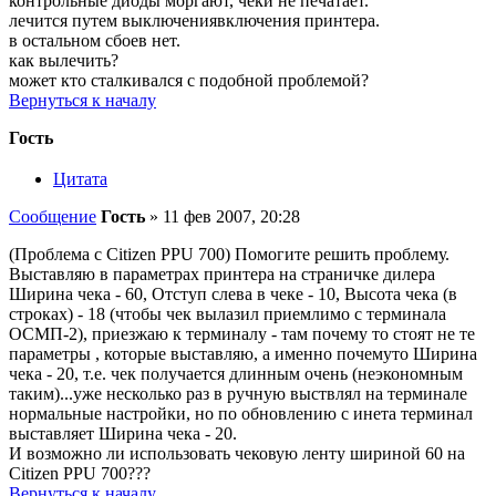
контрольные диоды моргают, чеки не печатает.
лечится путем выключениявключения принтера.
в остальном сбоев нет.
как вылечить?
может кто сталкивался с подобной проблемой?
Вернуться к началу
Гость
Цитата
Сообщение
Гость
»
11 фев 2007, 20:28
(Проблема с Citizen PPU 700) Помогите решить проблему.
Выставляю в параметрах принтера на страничке дилера
Ширина чека - 60, Отступ слева в чеке - 10, Высота чека (в
строках) - 18 (чтобы чек вылазил приемлимо с терминала
ОСМП-2), приезжаю к терминалу - там почему то стоят не те
параметры , которые выставляю, а именно почемуто Ширина
чека - 20, т.е. чек получается длинным очень (неэкономным
таким)...уже несколько раз в ручную выствлял на терминале
нормальные настройки, но по обновлению с инета терминал
выставляет Ширина чека - 20.
И возможно ли использовать чековую ленту шириной 60 на
Citizen PPU 700???
Вернуться к началу