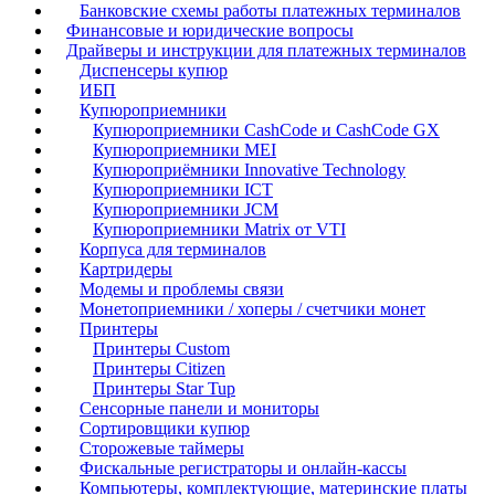
Банковские схемы работы платежных терминалов
Финансовые и юридические вопросы
Драйверы и инструкции для платежных терминалов
Диспенсеры купюр
ИБП
Купюроприемники
Купюроприемники CashCode и CashCode GX
Купюроприемники MEI
Купюроприёмники Innovative Technology
Купюроприемники ICT
Купюроприемники JCM
Купюроприемники Matrix от VTI
Корпуса для терминалов
Картридеры
Модемы и проблемы связи
Монетоприемники / хоперы / счетчики монет
Принтеры
Принтеры Custom
Принтеры Citizen
Принтеры Star Tup
Сенсорные панели и мониторы
Сортировщики купюр
Сторожевые таймеры
Фискальные регистраторы и онлайн-кассы
Компьютеры, комплектующие, материнские платы