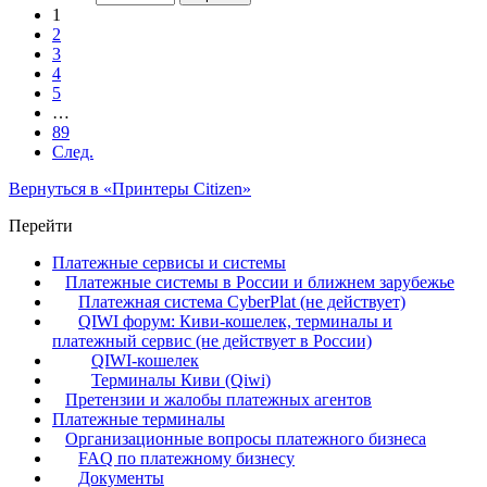
1
2
3
4
5
…
89
След.
Вернуться в «Принтеры Citizen»
Перейти
Платежные сервисы и системы
Платежные системы в России и ближнем зарубежье
Платежная система CyberPlat (не действует)
QIWI форум: Киви-кошелек, терминалы и
платежный сервис (не действует в России)
QIWI-кошелек
Терминалы Киви (Qiwi)
Претензии и жалобы платежных агентов
Платежные терминалы
Организационные вопросы платежного бизнеса
FAQ по платежному бизнесу
Документы