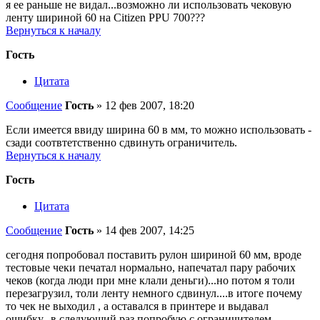
я ее раньше не видал...возможно ли использовать чековую
ленту шириной 60 на Citizen PPU 700???
Вернуться к началу
Гость
Цитата
Сообщение
Гость
»
12 фев 2007, 18:20
Если имеется ввиду ширина 60 в мм, то можно использовать -
сзади соотвтетственно сдвинуть ограничитель.
Вернуться к началу
Гость
Цитата
Сообщение
Гость
»
14 фев 2007, 14:25
сегодня попробовал поставить рулон шириной 60 мм, вроде
тестовые чеки печатал нормально, напечатал пару рабочих
чеков (когда люди при мне клали деньги)...но потом я толи
перезагрузил, толи ленту немного сдвинул....в итоге почему
то чек не выходил , а оставался в принтере и выдавал
ошибку...в следующий раз попробую с ограничителем