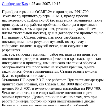
Сообщение
Kas
»
25 авг 2007, 10:17
Приобрел терминал ОСМП-2м с принтером PPU-700.
Заказывал у крупного дилера ОСМП, правда просил
настоятельно с custom vkp-80 (во всех моих терминалах такие
принтеры, за год работы проблем не было, да и прельщает
возможность, хоть и призрачная, установки в дальнейшем
платы фискальной памяти), да и в договоре его прописали, но
ПТ пришел с Citizen, сейчас пытаюсь разобраться с
поставщиком, пока результат нулевой, но эту тему я
собираюсь поднять в другой ветке, если ситуация не
разрешится.
Так вот, включил терминал - работает, правда на принтере
постоянно горят две лампочки (зеленая и красная), прочитал
инструкцию к принтеру, там написано что таким образом
отображаются три проблемы: не закрыта крышка, бумага
закончилась, бумага заканчивается. Ставил разные рулоны
бумаги, проблема осталась.
Установил ПО e-port 2.3.7, все работает. При тесте аппаратуры
принтер был опознан, как Citizen CBM 1000 II(но стоит
именно PPU-700), в ручную изменил настройки на PPU-700.
Чеки печатаются, но в епорт кабинете постоянно горит
ошибка принтера. Думаю, причина именно в том, что при
работе принтера постоянно горят вышеуказанные диоды.
Коллеги, прошу вас помочь мне с данной проблемой.