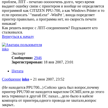
проблем, ЛПТ - печатаю оооооочень долго, через время
выдают ошибку связи с принтером и вообще не определяется
программой как CITIZEN PPU-700, а как Windows Printer и то
если прописать ' "maratl.exe" -WinPrt ', винда поределяет
принтер правильно, а программа нет, но скорость печати
никакая!
Как решить вопрос с ЛПТ-соединением? Подскажите кто
сталкивался.
Вернуться к началу
inko
Эксперт
Сообщения:
2946
Зарегистрирован:
18 янв 2007, 23:01
Цитата
Сообщение
inko
»
21 июн 2007, 23:52
(Не находится PPU700...) Собсно здесь был вопрос,почему
принтер PPU700 не находится маратлом ОСМП,хотя до этого
весь терминал в другой ПС пахал....дело было в кабеле
компорта от принтера,одного провода не хватало,вопрос
закрыт..