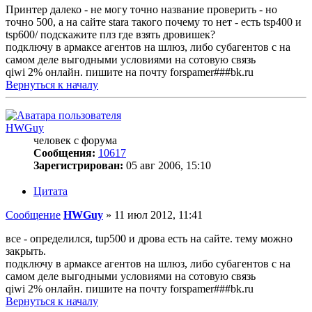
Принтер далеко - не могу точно название проверить - но
точно 500, а на сайте stara такого почему то нет - есть tsp400 и
tsp600/ подскажите плз где взять дровишек?
подключу в армаксе агентов на шлюз, либо субагентов с на
самом деле выгодными условиями на сотовую связь
qiwi 2% онлайн. пишите на почту forspamer###bk.ru
Вернуться к началу
HWGuy
человек с форума
Сообщения:
10617
Зарегистрирован:
05 авг 2006, 15:10
Цитата
Сообщение
HWGuy
»
11 июл 2012, 11:41
все - определился, tup500 и дрова есть на сайте. тему можно
закрыть.
подключу в армаксе агентов на шлюз, либо субагентов с на
самом деле выгодными условиями на сотовую связь
qiwi 2% онлайн. пишите на почту forspamer###bk.ru
Вернуться к началу