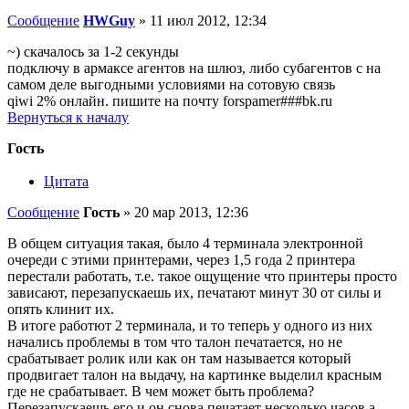
Сообщение
HWGuy
»
11 июл 2012, 12:34
~) скачалось за 1-2 секунды
подключу в армаксе агентов на шлюз, либо субагентов с на
самом деле выгодными условиями на сотовую связь
qiwi 2% онлайн. пишите на почту forspamer###bk.ru
Вернуться к началу
Гость
Цитата
Сообщение
Гость
»
20 мар 2013, 12:36
В общем ситуация такая, было 4 терминала электронной
очереди с этими принтерами, через 1,5 года 2 принтера
перестали работать, т.е. такое ощущение что принтеры просто
зависают, перезапускаешь их, печатают минут 30 от силы и
опять клинит их.
В итоге работют 2 терминала, и то теперь у одного из них
начались проблемы в том что талон печатается, но не
срабатывает ролик или как он там называется который
продвигает талон на выдачу, на картинке выделил красным
где не срабатывает. В чем может быть проблема?
Перезапускаешь его и он снова печатает несколько часов а