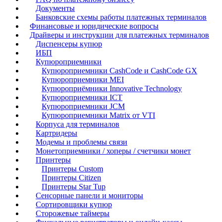
Документы
Банковские схемы работы платежных терминалов
Финансовые и юридические вопросы
Драйверы и инструкции для платежных терминалов
Диспенсеры купюр
ИБП
Купюроприемники
Купюроприемники CashCode и CashCode GX
Купюроприемники MEI
Купюроприёмники Innovative Technology
Купюроприемники ICT
Купюроприемники JCM
Купюроприемники Matrix от VTI
Корпуса для терминалов
Картридеры
Модемы и проблемы связи
Монетоприемники / хоперы / счетчики монет
Принтеры
Принтеры Custom
Принтеры Citizen
Принтеры Star Tup
Сенсорные панели и мониторы
Сортировщики купюр
Сторожевые таймеры