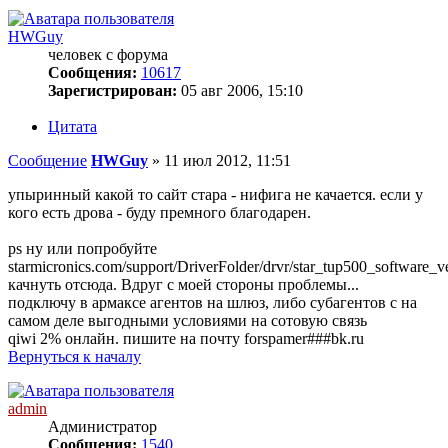
HWGuy
человек с форума
Сообщения:
10617
Зарегистрирован:
05 авг 2006, 15:10
Цитата
Сообщение
HWGuy
»
11 июл 2012, 11:51
упыринный какой то сайт стара - нифига не качается. если у
кого есть дрова - буду премного благодарен.
ps ну или попробуйте
starmicronics.com/support/DriverFolder/drvr/star_tup500_software_
качнуть отсюда. Вдруг с моей стороны проблемы...
подключу в армаксе агентов на шлюз, либо субагентов с на
самом деле выгодными условиями на сотовую связь
qiwi 2% онлайн. пишите на почту forspamer###bk.ru
Вернуться к началу
admin
Администратор
Сообщения:
1540