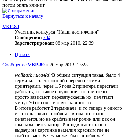
потом опять клинит
Вернуться к началу
VKP-80
Участник конкурса "Наши достижения"
Сообщения:
704
Зарегистрирован:
08 мар 2010, 22:39
Цитата
Сообщение
VKP-80
»
20 мар 2013, 13:28
wallhack писал(а):
В общем ситуация такая, было 4
терминала электронной очереди с этими
принтерами, через 1,5 года 2 принтера перестали
работать, т.е. такое ощущение что принтеры
просто зависают, перезапускаешь их, печатают
минут 30 от силы и опять клинит их.
В итоге работют 2 терминала, и то теперь у одного
из них начались проблемы в том что талон
печатается, но не срабатывает ролик или как он
там называется который продвигает талон на
выдачу, на картинке выделил красным где не
срабатывает. В чем может быть проблема?