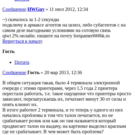
Сообщение
HWGuy
»
11 июл 2012, 12:34
~) скачалось за 1-2 секунды
подключу в армаксе агентов на шлюз, либо субагентов с на
самом деле выгодными условиями на сотовую связь
qiwi 2% онлайн. пишите на почту forspamer###bk.ru
Вернуться к началу
Гость
Цитата
Сообщение
Гость
»
20 мар 2013, 12:36
В общем ситуация такая, было 4 терминала электронной
очереди с этими принтерами, через 1,5 года 2 принтера
перестали работать, т.е. такое ощущение что принтеры просто
зависают, перезапускаешь их, печатают минут 30 от силы и
опять клинит их.
В итоге работют 2 терминала, и то теперь у одного из них
начались проблемы в том что талон печатается, но не
срабатывает ролик или как он там называется который
продвигает талон на выдачу, на картинке выделил красным
где не срабатывает. В чем может быть проблема?