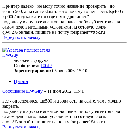
Принтер далеко - не могу точно название проверить - но
точно 500, а на сайте stara такого почему то нет - есть tsp400 и
tsp600/ подскажите плз где взять дровишек?
подключу в армаксе агентов на шлюз, либо субагентов с на
самом деле выгодными условиями на сотовую связь
qiwi 2% онлайн. пишите на почту forspamer###bk.ru
Вернуться к началу
HWGuy
человек с форума
Сообщения:
10617
Зарегистрирован:
05 авг 2006, 15:10
Цитата
Сообщение
HWGuy
»
11 июл 2012, 11:41
все - определился, tup500 и дрова есть на сайте. тему можно
закрыть.
подключу в армаксе агентов на шлюз, либо субагентов с на
самом деле выгодными условиями на сотовую связь
qiwi 2% онлайн. пишите на почту forspamer###bk.ru
Вернуться к началу