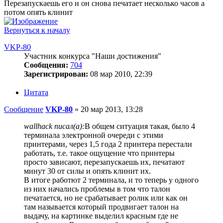
Перезапускаешь его и он снова печатает несколько часов а
потом опять клинит
Вернуться к началу
VKP-80
Участник конкурса "Наши достижения"
Сообщения:
704
Зарегистрирован:
08 мар 2010, 22:39
Цитата
Сообщение
VKP-80
»
20 мар 2013, 13:28
wallhack писал(а):
В общем ситуация такая, было 4
терминала электронной очереди с этими
принтерами, через 1,5 года 2 принтера перестали
работать, т.е. такое ощущение что принтеры
просто зависают, перезапускаешь их, печатают
минут 30 от силы и опять клинит их.
В итоге работют 2 терминала, и то теперь у одного
из них начались проблемы в том что талон
печатается, но не срабатывает ролик или как он
там называется который продвигает талон на
выдачу, на картинке выделил красным где не