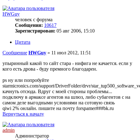
HWGuy
человек с форума
Сообщения:
10617
Зарегистрирован:
05 авг 2006, 15:10
Цитата
Сообщение
HWGuy
»
11 июл 2012, 11:51
упыринный какой то сайт стара - нифига не качается. если у
кого есть дрова - буду премного благодарен.
ps ну или попробуйте
starmicronics.com/support/DriverFolder/drvr/star_tup500_software_
качнуть отсюда. Вдруг с моей стороны проблемы...
подключу в армаксе агентов на шлюз, либо субагентов с на
самом деле выгодными условиями на сотовую связь
qiwi 2% онлайн. пишите на почту forspamer###bk.ru
Вернуться к началу
admin
Администратор