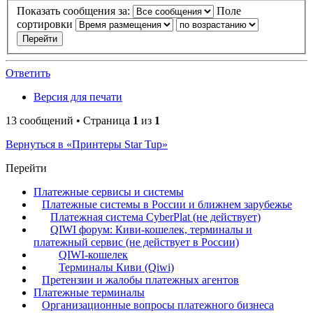
Показать сообщения за:
Поле
сортировки
Ответить
Версия для печати
13 сообщений • Страница
1
из
1
Вернуться в «Принтеры Star Tup»
Перейти
Платежные сервисы и системы
Платежные системы в России и ближнем зарубежье
Платежная система CyberPlat (не действует)
QIWI форум: Киви-кошелек, терминалы и
платежный сервис (не действует в России)
QIWI-кошелек
Терминалы Киви (Qiwi)
Претензии и жалобы платежных агентов
Платежные терминалы
Организационные вопросы платежного бизнеса