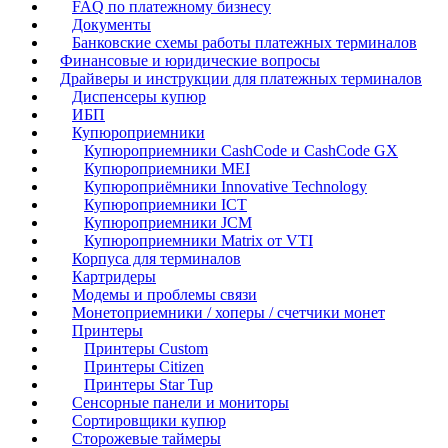
FAQ по платежному бизнесу
Документы
Банковские схемы работы платежных терминалов
Финансовые и юридические вопросы
Драйверы и инструкции для платежных терминалов
Диспенсеры купюр
ИБП
Купюроприемники
Купюроприемники CashCode и CashCode GX
Купюроприемники MEI
Купюроприёмники Innovative Technology
Купюроприемники ICT
Купюроприемники JCM
Купюроприемники Matrix от VTI
Корпуса для терминалов
Картридеры
Модемы и проблемы связи
Монетоприемники / хоперы / счетчики монет
Принтеры
Принтеры Custom
Принтеры Citizen
Принтеры Star Tup
Сенсорные панели и мониторы
Сортировщики купюр
Сторожевые таймеры