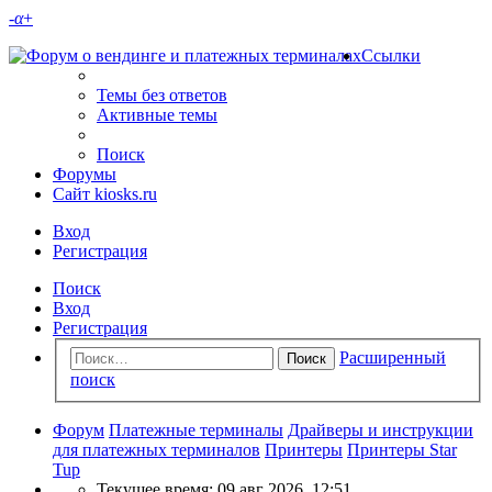
-
α
+
Ссылки
Темы без ответов
Активные темы
Поиск
Форумы
Сайт kiosks.ru
Вход
Регистрация
Поиск
Вход
Регистрация
Расширенный
Поиск
поиск
Форум
Платежные терминалы
Драйверы и инструкции
для платежных терминалов
Принтеры
Принтеры Star
Tup
Текущее время: 09 авг 2026, 12:51