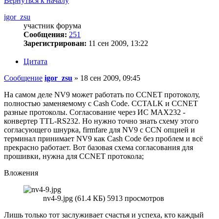
Вернуться к началу
igor_zsu
участник форума
Сообщения:
251
Зарегистрирован:
11 сен 2009, 13:22
Цитата
Сообщение
igor_zsu
»
18 сен 2009, 09:45
На самом деле NV9 может работать по CCNET протоколу,
полностью заменяемому с Cash Code. CCTALK и CCNET
разные протоколы. Согласование через ИС МАХ232 -
конвертер TTL-RS232. Но нужно точно знать схему этого
согласующего шнурка, firmfare для NV9 с CCN опцией и
терминал принимает NV9 как Cash Code без проблем и всё
прекрасно работает. Вот базовая схема согласования для
прошивки, нужна для CCNET протокола;
Вложения
nv4-9.jpg (61.4 КБ) 5913 просмотров
Лишь только тот заслуживает счастья и успеха, кто каждый