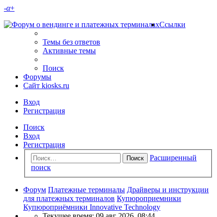
-
α
+
Ссылки
Темы без ответов
Активные темы
Поиск
Форумы
Сайт kiosks.ru
Вход
Регистрация
Поиск
Вход
Регистрация
Расширенный
Поиск
поиск
Форум
Платежные терминалы
Драйверы и инструкции
для платежных терминалов
Купюроприемники
Купюроприёмники Innovative Technology
Текущее время: 09 авг 2026, 08:44