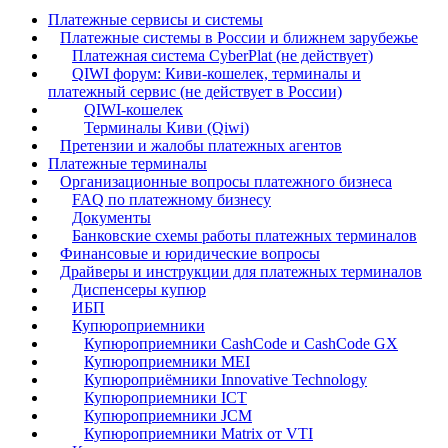
Платежные сервисы и системы
Платежные системы в России и ближнем зарубежье
Платежная система CyberPlat (не действует)
QIWI форум: Киви-кошелек, терминалы и
платежный сервис (не действует в России)
QIWI-кошелек
Терминалы Киви (Qiwi)
Претензии и жалобы платежных агентов
Платежные терминалы
Организационные вопросы платежного бизнеса
FAQ по платежному бизнесу
Документы
Банковские схемы работы платежных терминалов
Финансовые и юридические вопросы
Драйверы и инструкции для платежных терминалов
Диспенсеры купюр
ИБП
Купюроприемники
Купюроприемники CashCode и CashCode GX
Купюроприемники MEI
Купюроприёмники Innovative Technology
Купюроприемники ICT
Купюроприемники JCM
Купюроприемники Matrix от VTI