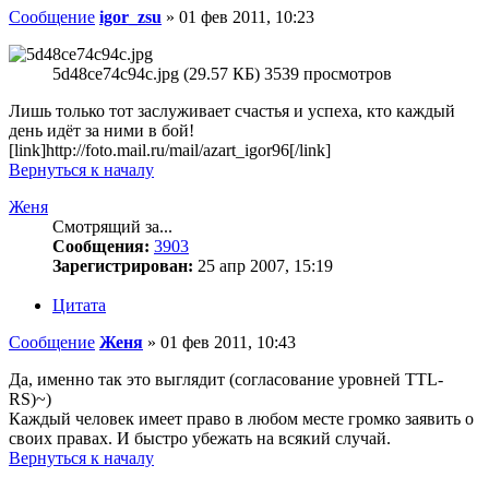
Сообщение
igor_zsu
»
01 фев 2011, 10:23
5d48ce74c94c.jpg (29.57 КБ) 3539 просмотров
Лишь только тот заслуживает счастья и успеха, кто каждый
день идёт за ними в бой!
[link]http://foto.mail.ru/mail/azart_igor96[/link]
Вернуться к началу
Женя
Смотрящий за...
Сообщения:
3903
Зарегистрирован:
25 апр 2007, 15:19
Цитата
Сообщение
Женя
»
01 фев 2011, 10:43
Да, именно так это выглядит (согласование уровней TTL-
RS)~)
Каждый человек имеет право в любом месте громко заявить о
своих правах. И быстро убежать на всякий случай.
Вернуться к началу