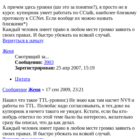
А причем здесь уровни (шо это за понятие?), я просто не в
курсе. купюрник умеет работать по ССtalk, наиболее близкому
протоколу к CCNet. Если вообще их можно назвать
близкими*)
Каждый человек имеет право в любом месте громко заявить о
своих правах. И быстро убежать на всякий случай.
Вернуться к началу
Женя
Смотрящий за...
Сообщения:
3903
Зарегистрирован:
25 апр 2007, 15:19
Цитата
Сообщение
Женя
»
17 сен 2009, 23:21
Нашел что такое TTL-уровни:) Не знаю как там насчет NV9 и
работы по TTL. Полюбас надо согласовывать, в тех.доке на
купюрник я ничего такого не увидел. Кстати, если бы кто-
нибудь ответил по этой теме было бы интересно, желательно
сразу бы описал, что да как делал.
Каждый человек имеет право в любом месте громко заявить о
своих правах. И быстро убежать на всякий случай.